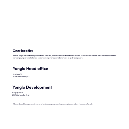
Onze locaties
Hoewel Yonglo een echt online georiënteerd bedrijf is, beschikt het over twee fysieke locaties. Deze locaties vormen een flexibele en creatieve
werkomgeving en versterken de samenwerking met onze medewerkers en opdrachtgevers.
Yonglo Head office
Lichttoren 32
5611 BJ Eindhoven (NL)
Yonglo Development
Koepelplein 1E
2031 WL Haarlem (NL)
Wil je een bezoek brengen aan één van onze locaties dan graag vooraf even een afspraak maken.
Maak een afspraak
.