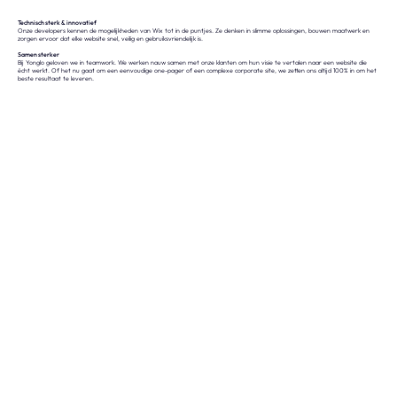
Technisch sterk & innovatief
Onze developers kennen de mogelijkheden van Wix tot in de puntjes. Ze denken in slimme oplossingen, bouwen maatwerk en
zorgen ervoor dat elke website snel, veilig en gebruiksvriendelijk is.
Samen sterker
Bij Yonglo geloven we in teamwork. We werken nauw samen met onze klanten om hun visie te vertalen naar een website die
écht werkt. Of het nu gaat om een eenvoudige one-pager of een complexe corporate site, we zetten ons altijd 100% in om het
beste resultaat te leveren.