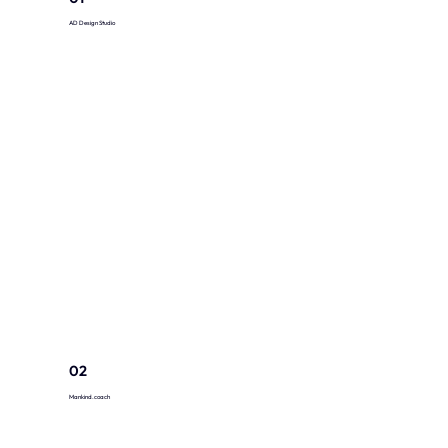
AD Design Studio
02
Mankind.coach