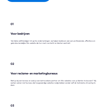
01
Voor bedrijven
Van kleine zelfstandigen tot grote ondernemingen: wij helpen bedrijven aan een professionele, effectieve en
gebruiksvriendelijke Wix-website die hun merk versterkt en klanten aantrekt.
02
Voor reclame- en marketingbureaus
Werk je bij een bureau en zoek je een betrouwbare partner om Wix-websites voor je klanten te bouwen? Wij
werken samen met bureaus die hoogwaardige websites nodig hebben zonder zelf de technische uitvoering te
doen.
03