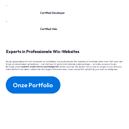
Certified Developer
Certified Velo
Experts in Professionele Wix-Websites
Wij zijn gespecialiseerd in het ontwerpen en ontwikkelen van professionele Wix-websites en krachtige online tools. Met meer dan
16 jaar ervaring helpen wij bedrijven – van startups tot grote internationale ondernemingen – om online succesvol te zijn.
Bij Yonglo staan
kwaliteit, creativiteit en resultaatgericht
werken centraal.
Wij
denken met je mee en zorgen ervoor dat jouw
online platform niet alleen voldoet aan de hoogste technische eisen, maar ook perfect aansluit bij jouw merk en doelgroep.
Onze Portfolio