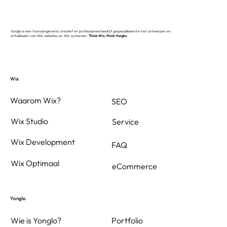
Yonglo is een toonaangevend, creatief en professioneel bedrijf gespecialiseerd in het ontwerpen en
ontwikkelen van Wix websites en Wix systemen.
Think Wix, think Yonglo.
Wix
Waarom Wix?
SEO
Wix Studio
Service
Wix Development
FAQ
Wix Optimaal
eCommerce
Yonglo
Wie is Yonglo?
Portfolio