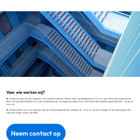
Voor wie werken wij?
Bij Yonglo bouwen we Wix-websites voor iedereen die een sterke online aanwezigheid wil. Of je nu een startende ondernemer
bent, een groeiend bedrijf runt, een reclamebureau vertegenwoordigt of een internationale bedrijfsorganisatie leidt - wij zijn er
voor jou.
Bij Yonglo werken we voor iedereen die een indrukwekkende Wix-website wil - of je nu vanaf nul begint of een bestaande site
naar een hoger niveau wilt tillen.
Neem contact op