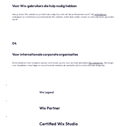
Voor Wix-gebruikers die hulp nodig hebben
Heb je al een Wix-website en je hebt hulp nodig of je mist nét die professionele touch? Wij
optimaliseren
,
redesignen en verbeteren jouw bestaande Wix-website, zodat deze sneller, mooier en natuurlijk beter gevonden
wordt.
04
Voor internationale corporate organisaties
Grote bedrijven met complexe wensen vertrouwen op ons voor op maat gemaakte
Wix-oplossingen
. We zorgen
voor schaalbare, meertalige en converterende websites die aansluiten bij hun internationale doelgroep.
Wix Legend
Wix Partner
Certified Wix Studio