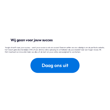
Wix
Waarom Wix?
Wix Studio
Wij gaan voor jouw succes
Wix Development
Yonglo streeft naar jouw succes – want jouw succes is ook ons succes! Daarom zetten
we
ons volledig in om de perfecte website,
het meest gebruiksvriendelijke CMS of een slimme online oplossing te ontwikkelen die jouw bedrijf naar een hoger niveau tilt.
Met maatwerk en innovatie halen we alles uit de kast om jouw online aanwezigheid te versterken.
Wix eCommerce
Daag ons uit
Wix & SEO
Wix Optimaal
Yonglo
Wie is Yonglo?