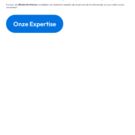
Kortom, als
officiële Wix Partner
ontwikkelen we maatwerk websites die zowel mooi als functioneel zijn en jouw online succes
versterken!
Onze Expertise