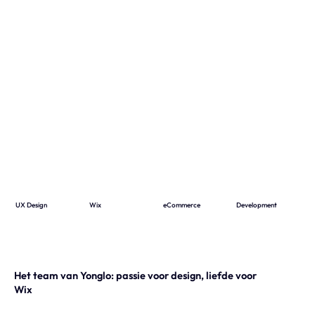
Onze expertise
Vacatures
Contact
Portfolio
Websites
Projecten
UX Design
Wix
eCommerce
Development
S
Het team van Yonglo: passie voor design, liefde voor
Wix