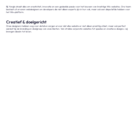
Bij Yonglo draait alles om creativiteit, innovatie en een gedeelde passie voor het bouwen van krachtige Wix-websites. Ons team
bestaat uit ervaren webdesigners en developers die niet alleen experts zijn in hun vak, maar ook een diepe liefde hebben voor
het Wix-platform.
Creatief & doelgericht
Onze designers hebben oog voor detail en zorgen ervoor dat elke website er niet alleen prachtig uitziet, maar ook perfect
aansluit
bij de branding en doelgroep van onze klanten. Van strakke corporate websites tot speelse en creatieve designs—wij
brengen ideeën tot leven.