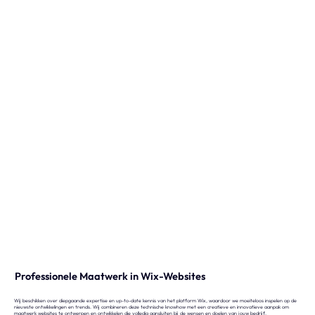
Professionele Maatwerk in Wix-Websites
Wij beschikken over diepgaande expertise en up-to-date kennis van het platform Wix, waardoor we moeiteloos inspelen op de
nieuwste ontwikkelingen en trends.
Wij
combineren deze technische knowhow met een creatieve en innovatieve aanpak om
maatwerk websites te ontwerpen en ontwikkelen die volledig aansluiten bij de wensen en doelen van jouw bedrijf.