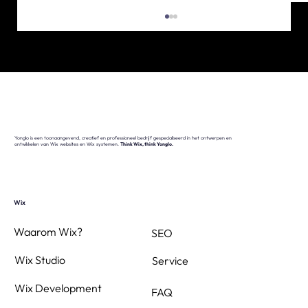
Yonglo is een toonaangevend, creatief en professioneel bedrijf gespecialiseerd in het ontwerpen en
ontwikkelen van Wix websites en Wix systemen.
Think Wix, think Yonglo.
Overstappen van Wix Editor naar Wix
Studio
Wix
Waarom Wix?
SEO
Wix Studio
Service
Wix Development
FAQ