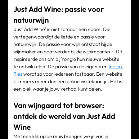
Onze expertise
Just Add Wine: passie voor 
Vacatures
natuurwijn
Contact
'Just Add Wine' is niet zomaar een naam. Die 
vertegenwoordigt de liefde en passie voor 
natuurwijn. De passie voor wijn ontstaat bij de 
wijnmaker en gaat verder bij de wijnimporteur. Dit 
inspireerde ons om bij Yonglo hun nieuwe website 
Portfolio
te ontwikkelen. De passie van de eigenaren 
Ine en 
Websites
Ries
 wordt zo voor iedereen tastbaar. Een website 
Projecten
is immers meer dan een online visitekaartje. Het is 
een plek waar je jouw verhaal kunt delen.
Van wijngaard tot browser: 
ontdek de wereld van Just Add 
Wine
Met een klik op de muis brengen we je van je 