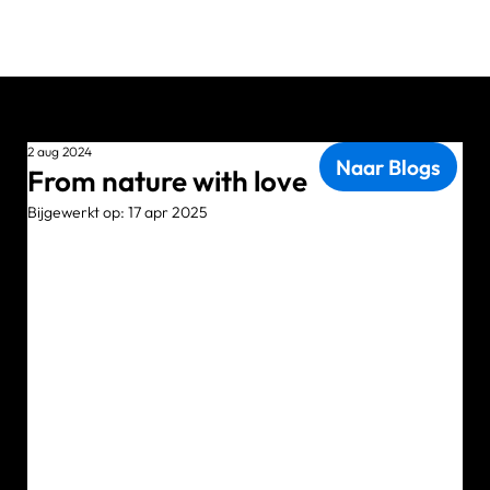
Wix
Waarom Wix?
2 aug 2024
Naar Blogs
From nature with love
Wix Studio
Bijgewerkt op:
17 apr 2025
Wix Development
Wix eCommerce
Wix & SEO
Wix Optimaal
Yonglo
Wie is Yonglo?