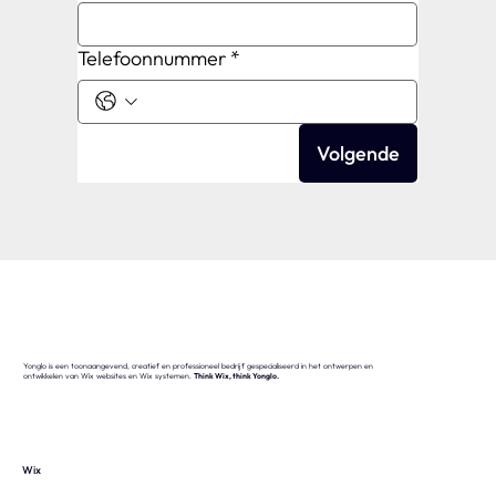
Telefoonnummer
*
Volgende
Yonglo is een toonaangevend, creatief en professioneel bedrijf gespecialiseerd in het ontwerpen en
ontwikkelen van Wix websites en Wix systemen.
Think Wix, think Yonglo.
Wix