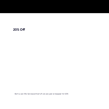
20% Off
Sluit nu een Wix Servicecontract af van een jaar en bespaar tot 20%