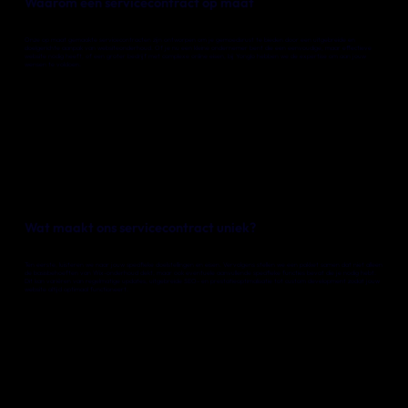
Waarom een servicecontract op maat
Onze op maat gemaakte servicecontracten zijn ontworpen om je gemoedsrust te bieden door een uitgebreide en
doelgerichte aanpak van websiteonderhoud. Of je nu een kleine ondernemer bent die een eenvoudige, maar effectieve
website nodig heeft, of een groter bedrijf met complexe online eisen, bij Yonglo hebben we de expertise om aan jouw
wensen te voldoen.
Wat maakt ons servicecontract uniek?
Ten eerste, luisteren we naar jouw specifieke doelstellingen en eisen. Vervolgens stellen we een pakket samen dat niet alleen
de basisbehoeften van Wix-onderhoud dekt, maar ook eventuele aanvullende specifieke functies bevat die je nodig hebt.
Dit kan variëren van regelmatige updates, uitgebreide SEO- en prestatieoptimalisatie tot custom development zodat jouw
website altijd optimaal functioneert.