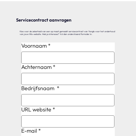
Servicecontract aanvragen
Kies voor de zekerheid van een op maat gemaakt servicecontract van Yonglo voor het onderhoud
van jouw Wix-website. Heb je interesse? Vul dan onderstaand formulier in.
Voornaam
*
Achternaam
*
Bedrijfsnaam
*
URL website
*
E-mail
*