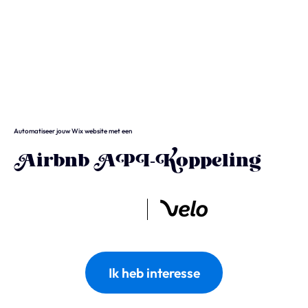
Wix
Waarom Wix?
Wix Studio
Automatiseer jouw Wix website met een
Wix Development
Airbnb API-Koppeling
Wix eCommerce
Wix & SEO
Wix Optimaal
Ik heb interesse
Yonglo
Wie is Yonglo?