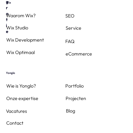
g
Wix
r
a
Waarom Wix?
SEO
t
i
Wix Studio
Service
e
Wix Development
FAQ
Wix Optimaal
eCommerce
Yonglo
Wie is Yonglo?
Portfolio
Projecten
Onze expertise
Blog
Vacatures
Contact