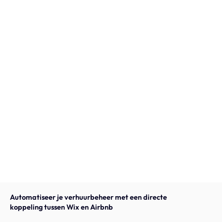
Onze expertise
Vacatures
Contact
Portfolio
Websites
Projecten
Automatiseer je verhuurbeheer met een directe
koppeling tussen Wix en Airbnb