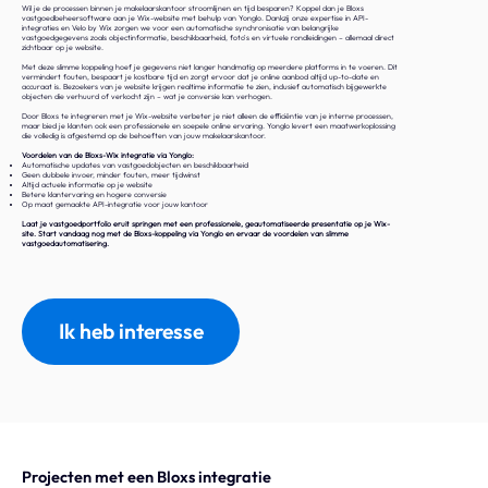
Wil je de processen binnen je makelaarskantoor stroomlijnen en tijd besparen? Koppel dan je Bloxs
vastgoedbeheersoftware aan je Wix-website met behulp van Yonglo. Dankzij onze expertise in API-
integraties en Velo by Wix zorgen we voor een automatische synchronisatie van belangrijke
vastgoedgegevens zoals objectinformatie, beschikbaarheid, foto's en virtuele rondleidingen – allemaal direct
zichtbaar op je website.
Met deze slimme koppeling hoef je gegevens niet langer handmatig op meerdere platforms in te voeren. Dit
vermindert fouten, bespaart je kostbare tijd en zorgt ervoor dat je online aanbod altijd up-to-date en
accuraat is. Bezoekers van je website krijgen realtime informatie te zien, inclusief automatisch bijgewerkte
objecten die verhuurd of verkocht zijn – wat je conversie kan verhogen.
Door Bloxs te integreren met je Wix-website verbeter je niet alleen de efficiëntie van je interne processen,
maar bied je klanten ook een professionele en soepele online ervaring. Yonglo levert een maatwerkoplossing
die volledig is afgestemd op de behoeften van jouw makelaarskantoor.
Voordelen van de Bloxs-Wix integratie via Yonglo:
Automatische updates van vastgoedobjecten en beschikbaarheid
Geen dubbele invoer, minder fouten, meer tijdwinst
Altijd actuele informatie op je website
Betere klantervaring en hogere conversie
Op maat gemaakte API-integratie voor jouw kantoor
Laat je vastgoedportfolio eruit springen met een professionele, geautomatiseerde presentatie op je Wix-
site. Start vandaag nog met de Bloxs-koppeling via Yonglo en ervaar de voordelen van slimme
vastgoedautomatisering.
Ik heb interesse
Projecten met een Bloxs integratie