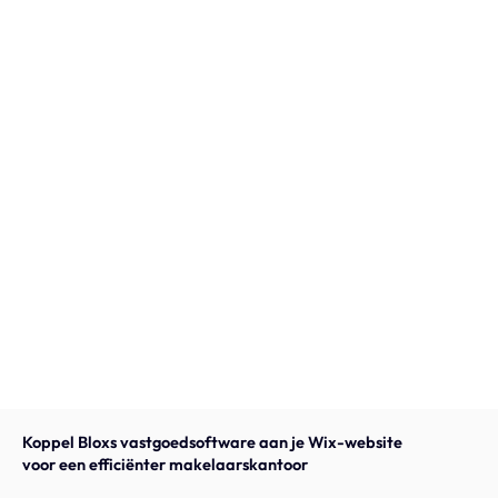
Onze expertise
Vacatures
Contact
Portfolio
Websites
Projecten
Koppel Bloxs vastgoedsoftware aan je Wix-website
voor een efficiënter makelaarskantoor