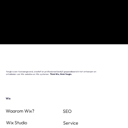
Yonglo is een toonaangevend, creatief en professioneel bedrijf gespecialiseerd in het ontwerpen en
ontwikkelen van Wix websites en Wix systemen.
Think Wix, think Yonglo.
Wix
Waarom Wix?
SEO
Wix Studio
Service