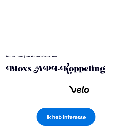
Wix
Waarom Wix?
Wix Studio
Automatiseer jouw Wix website met een
Wix Development
Bloxs API-Koppeling
Wix eCommerce
Wix & SEO
Wix Optimaal
Ik heb interesse
Yonglo
Wie is Yonglo?