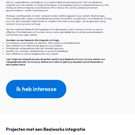
Wil je je vastgoedbeheer optimaliseren en je aanbod altijd actueel presenteren? Met een Realworks-
integratie op je Wix-website via Yonglo automatiseer je de koppeling tussen je vastgoedsoftware en je site.
Dankzij een slimme integratie via de Realworks API en Velo by Wix wordt je aanbod automatisch
gesynchroniseerd – zonder handmatig werk.
Woningen, bedrijfspanden en ander vastgoed worden realtime bijgewerkt op je website. Beschrijvingen,
foto's, plattegronden, prijzen en beschikbaarheid worden automatisch overgenomen vanuit Realworks. Zo zorg
je ervoor dat je bezoekers altijd actuele en complete informatie te zien krijgen, wat de gebruikservaring
verbetert én je conversie verhoogt.
Met een maatwerk Realworks-Wix koppeling via Yonglo bespaar je tijd, voorkom je fouten en werk je
efficiënter. Potentiële kopers of huurders kunnen snel en gemakkelijk door je actuele aanbod bladeren,
rechtstreeks op je eigen website.
Voordelen van een Realworks-Wix integratie via Yonglo:
Automatische synchronisatie van objecten, foto's, prijzen en beschikbaarheid
Geen dubbele invoer, altijd actuele gegevens op je website
Professionele vastgoedpresentatie met minimale inspanning
Geschikt voor woningen, bedrijfspanden en projectontwikkelingen
Meer efficiëntie en betere leadgeneratie via je website
Laat Yonglo een integratie bouwen die perfect aansluit op je Realworks-structuur en jouw wensen voor
vastgoedpresentatie. Zo houd je je aanbod up-to-date en geef je je bezoekers een professionele en
betrouwbare indruk.
Ik heb interesse
Projecten met een Realworks integratie