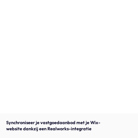
Onze expertise
Vacatures
Contact
Portfolio
Websites
Projecten
Synchroniseer je vastgoedaanbod met je Wix-
website dankzij een Realworks-integratie