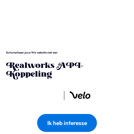
Wix
Waarom Wix?
Wix Studio
Automatiseer jouw Wix website met een
Wix Development
Realworks API-
Wix eCommerce
Koppeling
Wix & SEO
Wix Optimaal
Yonglo
Ik heb interesse
Wie is Yonglo?