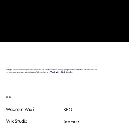
Yonglo is een toonaangevend, creatief en professioneel bedrijf gespecialiseerd in het ontwerpen en
ontwikkelen van Wix websites en Wix systemen.
Think Wix, think Yonglo.
Wix
Waarom Wix?
SEO
Wix Studio
Service