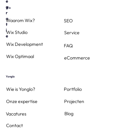
e
g
Wix
r
a
Waarom Wix?
SEO
t
i
Wix Studio
Service
e
Wix Development
FAQ
Wix Optimaal
eCommerce
Yonglo
Wie is Yonglo?
Portfolio
Projecten
Onze expertise
Blog
Vacatures
Contact