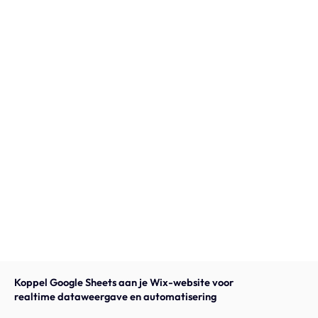
Onze expertise
Vacatures
Contact
Portfolio
Websites
Projecten
Koppel Google Sheets aan je Wix-website voor
realtime dataweergave en automatisering