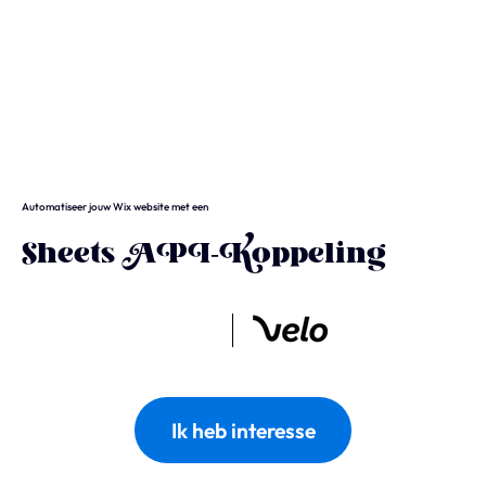
Wix
Waarom Wix?
Wix Studio
Automatiseer jouw Wix website met een
Wix Development
Sheets API-Koppeling
Wix eCommerce
Wix & SEO
Wix Optimaal
Ik heb interesse
Yonglo
Wie is Yonglo?