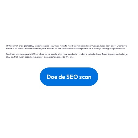
Ontdek met onze
gratis SEO-scan
hoe goed jouw Wix-website wordt geïndexeerd door Google. Deze scan geeft waardevol
inzicht in de online vindbaarheid van jouw website en laat zien welke verbeterpunten er zijn om je ranking te optimaliseren.
Profiteer van deze gratis SEO-analyse als de eerste stap naar een beter vindbare website. Identificeer kansen, verbeter je
SEO en trek meer bezoekers aan met een geoptimaliseerde Wix-site!
Doe de SEO scan