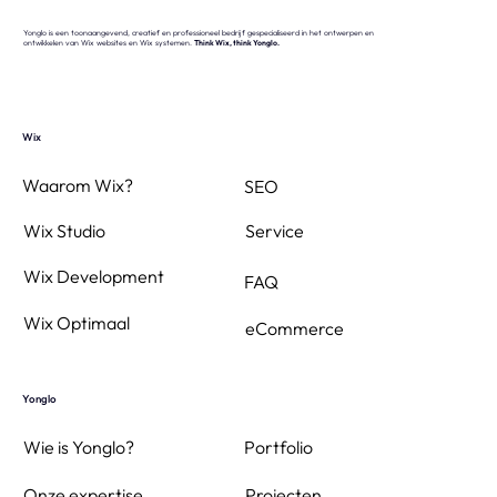
Yonglo is een toonaangevend, creatief en professioneel bedrijf gespecialiseerd in het ontwerpen en
ontwikkelen van Wix websites en Wix systemen.
Think Wix, think Yonglo.
Wix
Waarom Wix?
SEO
Wix Studio
Service
Wix Development
FAQ
Wix Optimaal
eCommerce
Yonglo
Wie is Yonglo?
Portfolio
Projecten
Onze expertise