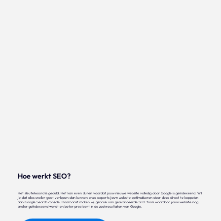
Hoe werkt SEO?
Het sleutelwoord is geduld. Het kan even duren voordat jouw nieuwe website volledig door Google is geïndexeerd. Wil
je dat alles sneller gaat verlopen dan kunnen onze experts jouw website optimaliseren door deze direct te koppelen
aan Google Search console. Daarnaast maken wij gebruik van geavanceerde SEO tools waardoor jouw website nog
sneller geïndexeerd wordt en beter presteert in de zoekresultaten van Google.