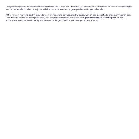
Onze expertise
Yonglo is dé specialist in zoekmachineoptimalisatie (SEO) voor Wix-websites. Wij bieden zowel standaard als maatwerkoplossingen
om de online zichtbaarheid van jouw website te verbeteren en hogere posities in Google te behalen.
Of je nu een startend bedrijf bent dat een sterke online aanwezigheid wil opbouwen of een gevestigde onderneming met een
Vacatures
Wix-website die beter moet presteren, ons ervaren team helpt je verder. Met
geavanceerde SEO-strategieën
en Wix-
expertise zorgen we ervoor dat jouw website beter gevonden wordt door potentiële klanten.
Contact
Portfolio
Websites
Projecten