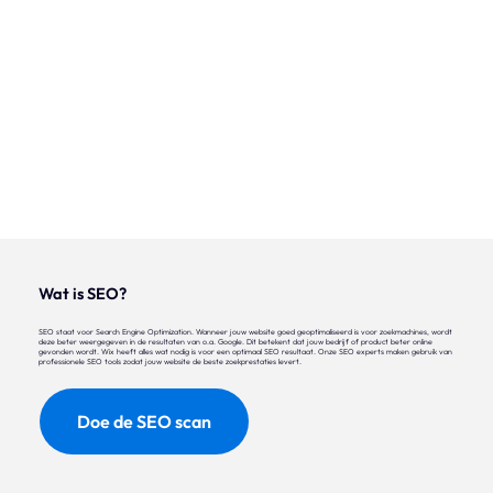
Wat is SEO?
SEO staat voor Search Engine Optimization. Wanneer jouw website goed geoptimaliseerd is voor zoekmachines, wordt
deze beter weergegeven in de resultaten van o.a. Google. Dit betekent dat jouw bedrijf of product beter online
gevonden wordt. Wix heeft alles wat nodig is voor een optimaal SEO resultaat. Onze SEO experts maken gebruik van
professionele SEO tools zodat jouw website de beste zoekprestaties levert.
Doe de SEO scan