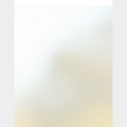
Helaas ontvangen wij de laatste tijd steeds meer
meldingen van oplichters en spammers die misbruik
maken van onze naam, logo’s en zelfs foto’s. Zij doen
zich voor als Yonglo en benaderen onze klanten met
misleidende e-mails. Deze berichten zien er vaak
professioneel uit en kunnen daardoor voor verwarring
zorgen.