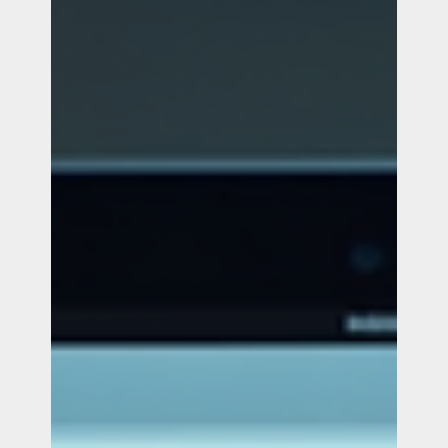
Hoe vind ik een expert voor het
ontwikkelen van een Wix-website
Als ondernemer of marketingprofessional weet je hoe
belangrijk een sterke online aanwezigheid is. Een goed
ontworpen website kan een cruciaal hulpmiddel zijn
voor je merk. Dit is waar Wix en Yonglo in het spel
komen.