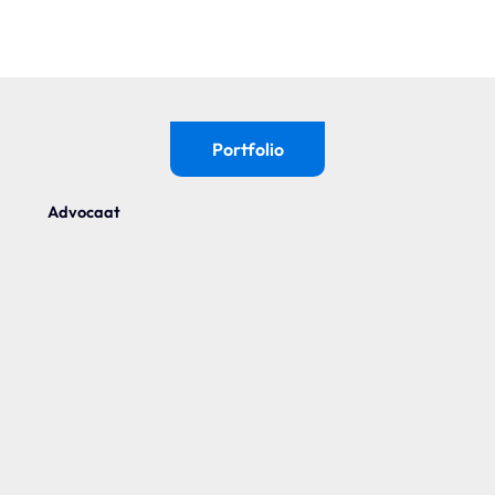
Wix
Waarom Wix?
Portfolio
Wix Studio
Advocaat
Wix Development
Wix eCommerce
Wix & SEO
Wix Optimaal
Yonglo
Wie is Yonglo?