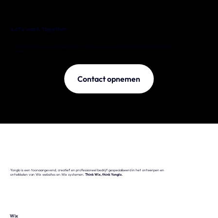
Let's work together
Wil je meer weten over onze projecten of wat Yonglo voor jouw kan betekenen? Neem dan contact met
ons op.
Contact opnemen
Yonglo is een toonaangevend, creatief en professioneel bedrijf gespecialiseerd in het ontwerpen en
ontwikkelen van Wix websites en Wix systemen.
Think Wix, think Yonglo.
Wix