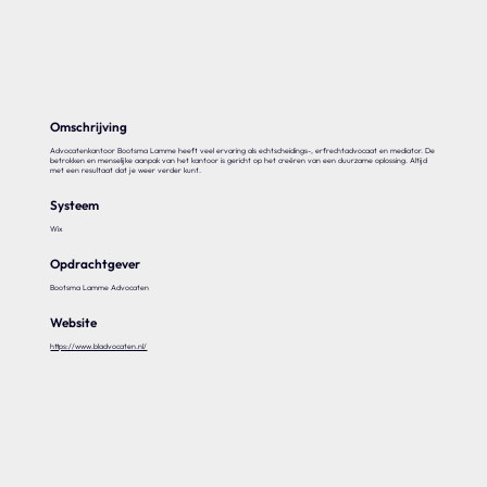
Onze expertise
Vacatures
Contact
Omschrijving
Advocatenkantoor Bootsma Lamme heeft veel ervaring als echtscheidings-, erfrechtadvocaat en mediator. De
betrokken en menselijke aanpak van het kantoor is gericht op het creëren van een duurzame oplossing. Altijd
met een resultaat dat je weer verder kunt.
Systeem
Portfolio
Wix
Websites
Opdrachtgever
Projecten
Bootsma Lamme Advocaten
Website
https://www.bladvocaten.nl/