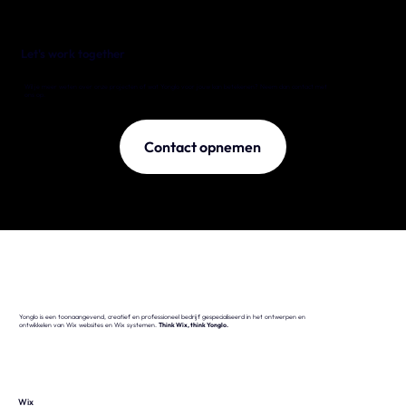
Let's work together
Wil je meer weten over onze projecten of wat Yonglo voor jouw kan betekenen? Neem dan contact met
ons op.
Contact opnemen
Yonglo is een toonaangevend, creatief en professioneel bedrijf gespecialiseerd in het ontwerpen en
ontwikkelen van Wix websites en Wix systemen.
Think Wix, think Yonglo.
Wix