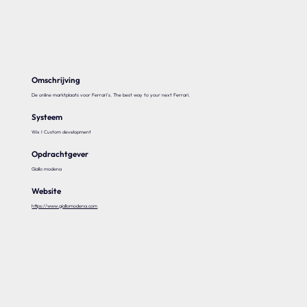
Onze expertise
Vacatures
Contact
Omschrijving
De online marktplaats voor Ferrari's. The best way to your next Ferrari.
Systeem
Portfolio
Wix I Custom development
Websites
Opdrachtgever
Giallo modena
Projecten
Website
https://www.giallomodena.com