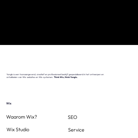
Yonglo is een toonaangevend, creatief en professioneel bedrijf gespecialiseerd in het ontwerpen en
ontwikkelen van Wix websites en Wix systemen.
Think Wix, think Yonglo.
Wix
Waarom Wix?
SEO
Wix Studio
Service