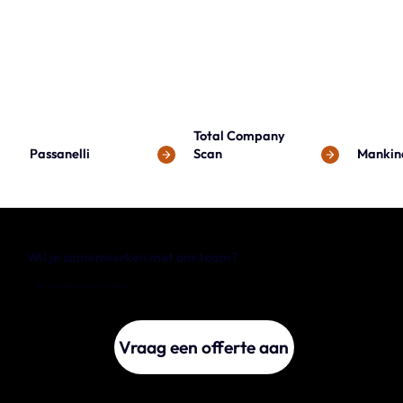
Total Company
Passanelli
Scan
Mankin
Wil je samenwerken met ons team?
We staan klaar om je te helpen!
Vraag een offerte aan