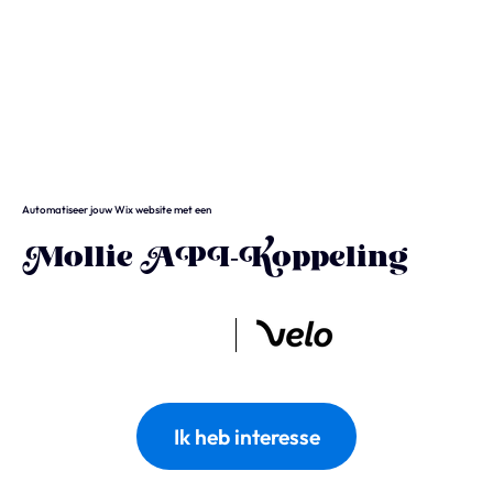
Wix
Waarom Wix?
Wix Studio
Automatiseer jouw Wix website met een
Wix Development
Mollie API-Koppeling
Wix eCommerce
Wix & SEO
Wix Optimaal
Ik heb interesse
Yonglo
Wie is Yonglo?