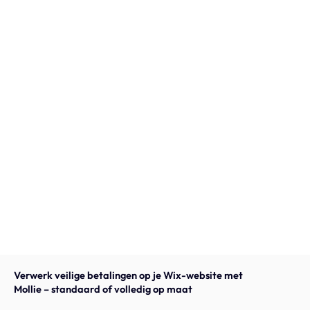
Onze expertise
Vacatures
Contact
Portfolio
Websites
Projecten
Verwerk veilige betalingen op je Wix-website met
Mollie – standaard of volledig op maat