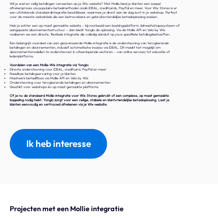
Wil je snel en veilig betalingen verwerken op je Wix-website? Met Mollie bied je klanten een soepel
afrekenproces via populaire betaalmethoden zoals iDEAL, creditcards, PayPal en meer. Voor Wix Stores is er
een uitstekende standaardintegratie beschikbaar, waarmee je direct aan de slag kunt in je webshop. Perfect
voor de meeste webwinkels die een betrouwbare en gebruiksvriendelijke betaaloplossing zoeken.
Heb je echter een op maat gemaakte website – bijvoorbeeld een boekingsplatform, lidmaatschapssysteem of
aangepaste abonnementsstructuur – dan biedt Yonglo de oplossing. Via de Mollie API en Velo by Wix
realiseren we een directe, flexibele integratie die volledig aansluit op jouw specifieke betalingsbehoeften.
Een belangrijk voordeel van een geavanceerde Mollie-integratie is de ondersteuning van terugkerende
betalingen en abonnementen, inclusief automatische incasso via iDEAL. Dit maakt het mogelijk om
abonnementsmodellen te ondersteunen in uiteenlopende sectoren – van online services tot educatie of
ledenplatforms.
Voordelen van een Mollie-Wix integratie via Yonglo:
Directe ondersteuning voor iDEAL, creditcard, PayPal en meer
Naadloze betalingservaring voor je klanten
Maatwerk betaalflows via Mollie API en Velo by Wix
Ondersteuning voor terugkerende betalingen en abonnementen
Geschikt voor webshops én op maat gemaakte platforms
Of je nu de standaard Mollie-integratie voor Wix Stores gebruikt of een complexe, op maat gemaakte
koppeling nodig hebt: Yonglo zorgt voor een veilige, stabiele en klantvriendelijke betaaloplossing. Laat je
klanten eenvoudig en vertrouwd afrekenen via je Wix-website.
Ik heb interesse
Projecten met een Mollie integratie