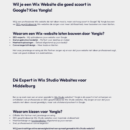
Wil je een Wix Website die goed scoort in
Google? Kies Yonglo!
Wil jij een professionele Wix-website die niet alleen mooi is, maar ook hoog scoort in Google? Bij Yonglo bouwen
we
SEO-geoptimaliseerde
Wix-websites die zorgen voor meer zichtbaarheid, meer bezoekers en meer klanten.
Waarom een Wix-website laten bouwen door Yonglo?
SEO-experts
– Wij optimaliseren jouw website voor Google
Snel en gebruiksvriendelijk
– Perfect voor desktop en mobiel
Maatwerkoplossingen
– Geheel afgestemd op jouw bedrijf
Conversiegericht design
– Meer leads en klanten
Met onze jarenlange ervaring als Wix Partner zorgen wij ervoor dat jouw website niet alleen professioneel oogt,
maar ook goed vindbaar is in zoekmachines.
Dé Expert in Wix Studio Websites voor
Middelburg
Ben je op zoek naar een ervaren specialist in
Wix Studio
websites? Yonglo is dé expert in het ontwerpen en
ontwikkelen van professionele en SEO-geoptimaliseerde Wix Studio websites. Wij zorgen ervoor dat jouw
website niet alleen visueel geweldig is, maar ook uitstekend presteert in Google.
Waarom kiezen voor Yonglo?
Officiële Wix Partner met jarenlange ervaring
SEO-geoptimaliseerde Wix Studio websites voor maximale vindbaarheid
Maatwerkdesign en
functionaliteiten
afgestemd op jouw wensen
Snel, professioneel en conversiegericht
Wil jij een krachtige online aanwezigheid met een op maat gemaakte Wix Studio website?