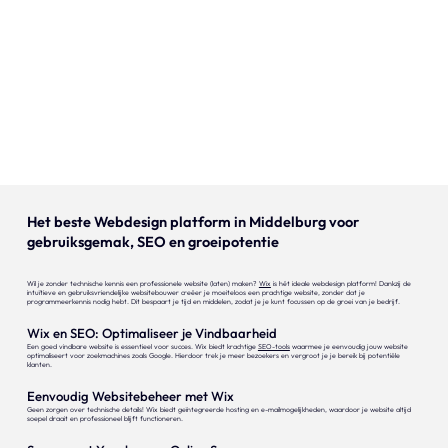
Onze expertise
Vacatures
Contact
Portfolio
Websites
Het beste Webdesign platform in Middelburg voor
gebruiksgemak, SEO en groeipotentie
Projecten
Wil je zonder technische kennis een professionele website (laten) maken?
Wix
is hét ideale webdesign platform! Dankzij de
intuïtieve en gebruiksvriendelijke websitebouwer creëer je moeiteloos een prachtige website, zonder dat je
programmeerkennis nodig hebt. Dit bespaart je tijd en middelen, zodat je je kunt focussen op de groei van je bedrijf.
Wix en SEO: Optimaliseer je Vindbaarheid
Een goed vindbare website is essentieel voor succes. Wix biedt krachtige
SEO-tools
waarmee je eenvoudig jouw website
optimaliseert voor zoekmachines zoals Google. Hierdoor trek je meer bezoekers en vergroot je je bereik bij potentiële
klanten.
Eenvoudig Websitebeheer met Wix
Geen zorgen over technische details! Wix biedt geïntegreerde hosting en e-mailmogelijkheden, waardoor je website altijd
soepel draait en professioneel blijft functioneren.