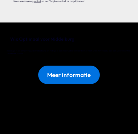
Neem vandaag nog
contact
op met Yonglo en ontdek de mogelijkheden!
Wix Optimaal voor Middelburg
Woon je in de omgeving van Middelburg en heb je al een Wix website maar ben je niet 100% tevreden, kies dan voor ons Wix
Optimaal pakket.
Meer informatie