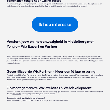
Samen met Yonglo naar Online Succes
In samenwerking met
Yonglo
zorgt Wix ervoor dat jij snel en betaalbaar een professionele website kunt (laten) bouwen en
onderhouden. Versterk je online aanwezigheid en laat je bedrijf groeien met een website die presteert!
Ik heb interesse
Versterk jouw online aanwezigheid in Middelburg met
Yonglo – Wix Expert en Partner
Ben jij als ondernemer op zoek naar een krachtige online aanwezigheid? Yonglo helpt je daarbij! Wij zijn gespecialiseerd in
het ontwerpen en ontwikkelen van Wix- en Wix Studio-websites. Een professionele website is essentieel om op te vallen en
jouw bedrijf te laten groeien. Daarom creëren wij effectieve en aantrekkelijke websites die perfect aansluiten bij jouw merk
en doelstellingen.
Gecertificeerde Wix Partner – Meer dan 16 jaar ervaring
Yonglo is een officiële
Wix Partner
met meer dan 16 jaar ervaring. Onze uitgebreide portfolio en bewezen track record laten
zien dat wij gepassioneerd zijn over het ontwerpen en bouwen van hoogwaardige Wix-websites. Wij helpen jouw bedrijf
groeien met krachtige online oplossingen die impact maken.
Op maat gemaakte Wix-websites & Webdevelopment
Elk bedrijf is uniek en verdient een website die perfect aansluit bij zijn behoeften. Daarom bieden wij maatwerkoplossingen in
Wix en
Wix Studio
, volledig afgestemd op jouw visie en doelen.
Klaar om jouw digitale visie tot leven te brengen?
Neem vandaag nog contact op en ontdek wat Yonglo voor jou kan betekenen!