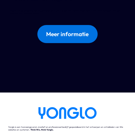
Woont u in de omgeving van Hoogstraten en heeft u al een Wix website maar bent u niet 100% tevreden, kies dan
voor ons Wix Optimaal pakket.
Meer informatie
Yonglo is een toonaangevend, creatief en professioneel bedrijf gespecialiseerd in het ontwerpen en ontwikkelen van Wix
websites en systemen.
Think Wix, think Yonglo.