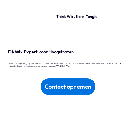
Think Wix, think Yonglo
Wix
Waarom Wix?
Wix Studio
Dé Wix Expert voor Hoogstraten
Wix Development
Heeft u hulp nodig bij het maken van een professionele Wix of Wix Studio website of wilt u het maximale uit uw Wix
website halen neem dan contact op met Yonglo.
We think Wix.
Wix eCommerce
Wix & SEO
Contact opnemen
Wix Optimaal
Yonglo
Wie is Yonglo?