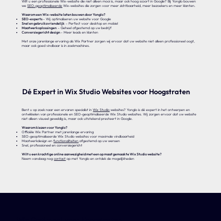
Wilt u een professionele Wix-website die niet alleen mooi is, maar ook hoog scoort in Google? Bij Yonglo bouwen
we
SEO-geoptimaliseerde
Wix-websites die zorgen voor meer zichtbaarheid, meer bezoekers en meer klanten.
Waarom een Wix-website laten bouwen door Yonglo?
SEO-experts
– Wij optimaliseren uw website voor Google
Snel en gebruiksvriendelijk
– Perfect voor desktop en mobiel
Maatwerkoplossingen
– Geheel afgestemd op uw bedrijf
Conversiegericht design
– Meer leads en klanten
Met onze jarenlange ervaring als Wix Partner zorgen wij ervoor dat uw website niet alleen professioneel oogt,
maar ook goed vindbaar is in zoekmachines.
Dé Expert in Wix Studio Websites voor Hoogstraten
Bent u op zoek naar een ervaren specialist in
Wix Studio
websites? Yonglo is dé expert in het ontwerpen en
ontwikkelen van professionele en SEO-geoptimaliseerde Wix Studio websites. Wij zorgen ervoor dat uw website
niet alleen visueel geweldig is, maar ook uitstekend presteert in Google.
Waarom kiezen voor Yonglo?
Officiële Wix Partner met jarenlange ervaring
SEO-geoptimaliseerde Wix Studio websites voor maximale vindbaarheid
Maatwerkdesign en
functionaliteiten
afgestemd op uw wensen
Snel, professioneel en conversiegericht
Wilt u een krachtige online aanwezigheid met een op maat gemaakte Wix Studio website?
Neem vandaag nog
contact
op met Yonglo en ontdek de mogelijkheden
Wix Optimaal voor Hoogstraten