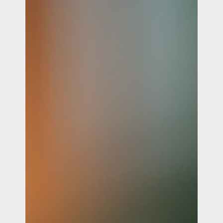
Wie kan een Wix-website bouwen
die makkelijk te beheren is?
Als ondernemer of starter is het belangrijk om een
online aanwezigheid te hebben. Tegenwoordig biedt
een Wix-website een gebruiksvriendelijke en flexibele
oplossing voor het bouwen van een professionele
website. Maar wie kan deze websites ontwikkelen, en
hoe zorg je ervoor dat je gemakkelijk kunt beheren?