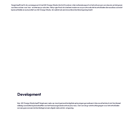
Yonglo heeft met trots samengewerkt met AD Design Studio (Astrid Davidse), internationale experts in het ontwerpen van dessins en het geven
van kleuradvies voor huis- en interieurproducten. Het project had als doel een moderne corporate website te ontwikkelen die naadloos aansluit
bij de esthetiek en exclusiviteit van AD Design Studio, terwijl het ook een innovatieve klantenomgeving biedt.
Meer info
Development
Voor AD Design Studio heeft Yonglo een reeks op maat gemaakte digitale oplossingen gerealiseerd die zowel technisch als functioneel
volledig aansluiten bij de behoeften van het toonaangevende ontwerpbureau. Een van de grootste uitdagingen was het ontwikkelen
van een geavanceerde klantenlogin en een uitgebreide admin-omgeving.
Meer info