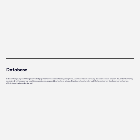
Database
In de klantomgeving heeft Yonglo een volledig op maat ontwikkelde database geïntegreerd, waarmee klanten eenvoudig alle dessins kunnen bekijken. Bovendien kunnen zij
de dessins direct toepassen op verschillende producten, zoals bedden, textiel en behang. Deze innovatieve functie maakt het selecteren en visualiseren van ontwerpen
efficiënter en inspirerender dan ooit