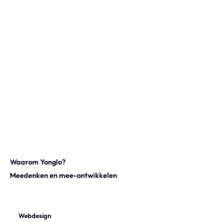
Onze expertise
Vacatures
Contact
Portfolio
Websites
Projecten
Waarom Yonglo?
Meedenken en mee-ontwikkelen
Webdesign