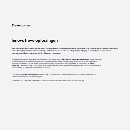
Development
Innovatieve oplossingen
Voor AD Design Studio heeft Yonglo een reeks op maat gemaakte digitale oplossingen gerealiseerd die zowel technisch als functioneel volledig
aansluiten bij de behoeften van het toonaangevende ontwerpbureau. Een van de grootste uitdagingen was het ontwikkelen van een
geavanceerde klantenlogin en een uitgebreide admin-omgeving.
In de klantenomgeving krijgen gebruikers toegang tot een overzichtelijke
database met honderden unieke dessins
, die eenvoudig zijn
te filteren, bekijken en bestellen. Deze gebruiksvriendelijke interface zorgt voor een gestroomlijnd proces en een inspirerende
ervaring voor klanten. Alle activiteiten in de klantenomgeving worden nauwkeurig opgeslagen en verwerkt via de
admin-
omgeving
. Dit stelt AD Design Studio in staat om hun internationale klanten altijd op de hoogte te houden van de nieuwste trends en
ontwikkelingen op het gebied van dessins en kleuradvies.
Dankzij deze
innovatieve oplossingen
heeft AD Design Studio niet alleen haar efficiëntie verhoogd, maar ook haar service en
communicatie naar een hoger niveau getild.
Met de tools van Yonglo blijft het bedrijf een betrouwbare en inspirerende partner voor klanten wereldwijd.