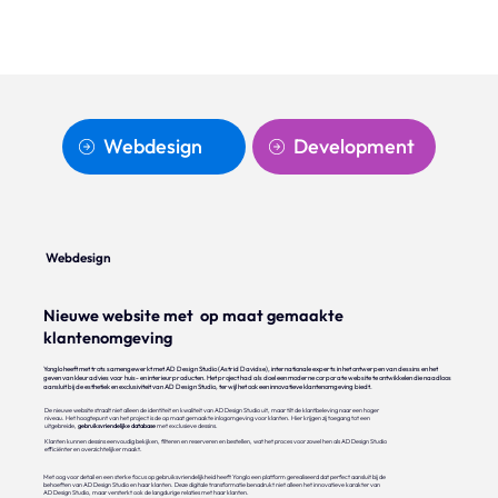
Webdesign
Development
Webdesign
Nieuwe website met op maat gemaakte
klantenomgeving
Yonglo heeft met trots samengewerkt met AD Design Studio (Astrid Davidse), internationale experts in het ontwerpen van dessins en het
geven van kleuradvies voor huis- en interieurproducten. Het project had als doel een moderne corporate website te ontwikkelen die naadloos
aansluit bij de esthetiek en exclusiviteit van AD Design Studio, terwijl het ook een innovatieve klantenomgeving biedt.
De nieuwe website straalt niet alleen de identiteit en kwaliteit van AD Design Studio uit, maar tilt de klantbeleving naar een hoger
niveau. Het hoogtepunt van het project is de op maat gemaakte inlogomgeving voor klanten. Hier krijgen zij toegang tot een
uitgebreide,
gebruiksvriendelijke database
met exclusieve dessins.
Klanten kunnen dessins eenvoudig bekijken, filteren en reserveren en bestellen, wat het proces voor zowel hen als AD Design Studio
efficiënter en overzichtelijker maakt.
Met oog voor detail en een sterke focus op gebruiksvriendelijkheid heeft Yonglo een platform gerealiseerd dat perfect aansluit bij de
behoeften van AD Design Studio en haar klanten. Deze digitale transformatie benadrukt niet alleen het innovatieve karakter van
AD Design Studio, maar versterkt ook de langdurige relaties met haar klanten.