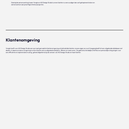
Dankzij de samenwerking tussen Yonglo en AD Design Studio kunnen klanten nu eenvoudiger dan ooit geïnspireerd raken en
samenwerken aan prachtige interieurprojecten.
Klantenomgeving
Yonglo heeft voor AD Design Studio een op maat gemaakte klantenomgeving ontwikkeld die klanten via een eigen account toegang biedt tot een uitgebreide database met
dessins. In deze exclusieve omgeving kunnen klanten eenvoudig dessins bekijken, filteren en reserveren. De gebruiksvriendelijke interface en persoonlijke inlog zorgen voor
een efficiënte en inspirerende ervaring, geheel afgestemd op de wensen van AD Design Studio en haar klanten.