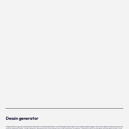
Dessin generator
Yonglo heeft een geavanceerde Dessin Generator ontwikkeld die klanten van AD Design Studio helpt om een helder beeld te krijgen van hoe een dessin eruitziet op producten
zoals een dekbedovertrek, gordijn of behang. Met deze tool kunnen klanten eenvoudig ontwerpen visualiseren, wat het keuzeproces niet alleen gemakkelijker maakt, maar