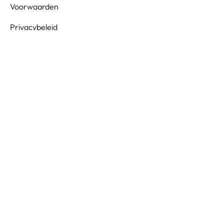
Voorwaarden
Privacybeleid
Privacy Voorkeuren
Disclaimer
© 2026 Yonglo