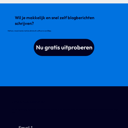
Wil je makkelijk en snel zelf blogberichten
schrijven?
Het kan, maak kennis met de slimme AI software van Bliep.
Nu gratis uitproberen
Onze nieuwsbrief
Wil op de hoogte blijven en vind je het oké dat we je 4x per jaar onze nieuwsbrief sturen meld je dan hieronder even
aan.