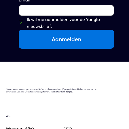
Email
*
Ik wil me aanmelden voor de Yonglo 
nieuwsbrief.
Aanmelden
Yonglo is een toonaangevend, creatief en professioneel bedrijf gespecialiseerd in het ontwerpen en
ontwikkelen van Wix websites en Wix systemen.
Think Wix, think Yonglo.
Wix