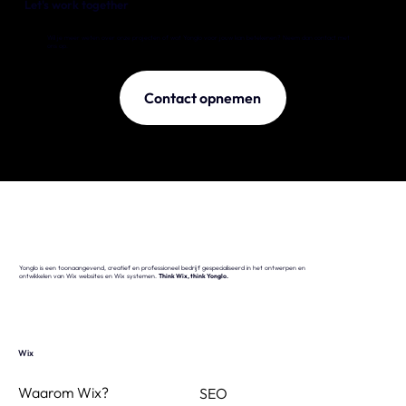
Let's work together
Wil je meer weten over onze projecten of wat Yonglo voor jouw kan betekenen? Neem dan contact met
ons op.
Contact opnemen
Yonglo is een toonaangevend, creatief en professioneel bedrijf gespecialiseerd in het ontwerpen en
ontwikkelen van Wix websites en Wix systemen.
Think Wix, think Yonglo.
Wix
Waarom Wix?
SEO