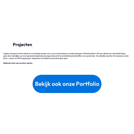
Wix
Waarom Wix?
Projecten
Wix Studio
Yonglo is dé expert in het realiseren van totaalprojecten voor corporate en enterprise ondernemingen. Met het platform Wix als solide basis ontwikkelt Yonglo
gebruiksvriendelijke, op maat gemaakte digitale oplossingen die perfect aansluiten bij de behoeften van organisaties. Van stijlvolle websites tot complexe custom
Wix Development
klant-, admin-en CRM omgevingen, Yonglo levert kwaliteit en innovatie in elk project.
Bekijk hieronder een aantal projecten.
Wix eCommerce
Wix & SEO
Bekijk ook onze Portfolio
Wix Optimaal
Yonglo
Wie is Yonglo?