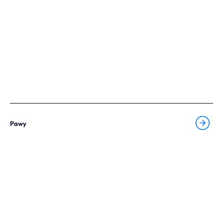
Onze expertise
Vacatures
Contact
Portfolio
Websites
Pawy
Projecten