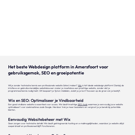
Onze expertise
Vacatures
Contact
Portfolio
Websites
Het beste Webdesign platform in Amersfoort voor
gebruiksgemak, SEO en groeipotentie
Projecten
Wil je zonder technische kennis een professionele website (laten) maken?
Wix
is hét ideale webdesign platform! Dankzij de
intuïtieve en gebruiksvriendelijke websitebouwer creëer je moeiteloos een prachtige website, zonder dat je
programmeerkennis nodig hebt. Dit bespaart je tijd en middelen, zodat je je kunt focussen op de groei van je bedrijf.
Wix en SEO: Optimaliseer je Vindbaarheid
Een goed vindbare website is essentieel voor succes. Wix biedt krachtige
SEO-tools
waarmee je eenvoudig jouw website
optimaliseert voor zoekmachines zoals Google. Hierdoor trek je meer bezoekers en vergroot je je bereik bij potentiële
klanten.
Eenvoudig Websitebeheer met Wix
Geen zorgen over technische details! Wix biedt geïntegreerde hosting en e-mailmogelijkheden, waardoor je website altijd
soepel draait en professioneel blijft functioneren.