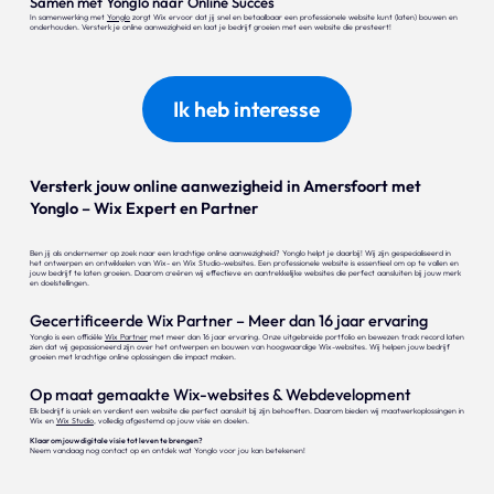
Samen met Yonglo naar Online Succes
In samenwerking met
Yonglo
zorgt Wix ervoor dat jij snel en betaalbaar een professionele website kunt (laten) bouwen en
onderhouden. Versterk je online aanwezigheid en laat je bedrijf groeien met een website die presteert!
Ik heb interesse
Versterk jouw online aanwezigheid in Amersfoort met
Yonglo – Wix Expert en Partner
Ben jij als ondernemer op zoek naar een krachtige online aanwezigheid? Yonglo helpt je daarbij! Wij zijn gespecialiseerd in
het ontwerpen en ontwikkelen van Wix- en Wix Studio-websites. Een professionele website is essentieel om op te vallen en
jouw bedrijf te laten groeien. Daarom creëren wij effectieve en aantrekkelijke websites die perfect aansluiten bij jouw merk
en doelstellingen.
Gecertificeerde Wix Partner – Meer dan 16 jaar ervaring
Yonglo is een officiële
Wix Partner
met meer dan 16 jaar ervaring. Onze uitgebreide portfolio en bewezen track record laten
zien dat wij gepassioneerd zijn over het ontwerpen en bouwen van hoogwaardige Wix-websites. Wij helpen jouw bedrijf
groeien met krachtige online oplossingen die impact maken.
Op maat gemaakte Wix-websites & Webdevelopment
Elk bedrijf is uniek en verdient een website die perfect aansluit bij zijn behoeften. Daarom bieden wij maatwerkoplossingen in
Wix en
Wix Studio
, volledig afgestemd op jouw visie en doelen.
Klaar om jouw digitale visie tot leven te brengen?
Neem vandaag nog contact op en ontdek wat Yonglo voor jou kan betekenen!