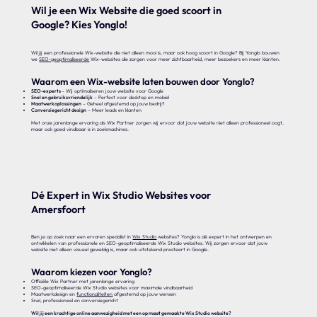
Wil je een Wix Website die goed scoort in
Google? Kies Yonglo!
Wil jij een professionele Wix-website die niet alleen mooi is, maar ook hoog scoort in Google? Bij Yonglo bouwen
we
SEO-geoptimaliseerde
Wix-websites die zorgen voor meer zichtbaarheid, meer bezoekers en meer klanten.
Waarom een Wix-website laten bouwen door Yonglo?
SEO-experts
– Wij optimaliseren jouw website voor Google
Snel en gebruiksvriendelijk
– Perfect voor desktop en mobiel
Maatwerkoplossingen
– Geheel afgestemd op jouw bedrijf
Conversiegericht design
– Meer leads en klanten
Met onze jarenlange ervaring als Wix Partner zorgen wij ervoor dat jouw website niet alleen professioneel oogt,
maar ook goed vindbaar is in zoekmachines.
Dé Expert in Wix Studio Websites voor
Amersfoort
Ben je op zoek naar een ervaren specialist in
Wix Studio
websites? Yonglo is dé expert in het ontwerpen en
ontwikkelen van professionele en SEO-geoptimaliseerde Wix Studio websites. Wij zorgen ervoor dat jouw
website niet alleen visueel geweldig is, maar ook uitstekend presteert in Google.
Waarom kiezen voor Yonglo?
Officiële Wix Partner met jarenlange ervaring
SEO-geoptimaliseerde Wix Studio websites voor maximale vindbaarheid
Maatwerkdesign en
functionaliteiten
afgestemd op jouw wensen
Snel, professioneel en conversiegericht
Wil jij een krachtige online aanwezigheid met een op maat gemaakte Wix Studio website?