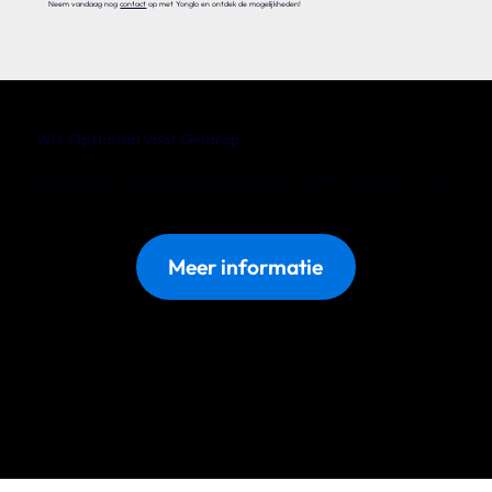
Neem vandaag nog
contact
op met Yonglo en ontdek de mogelijkheden!
Wix Optimaal voor Geldrop
Woon je in de omgeving van Geldrop en heb je al een Wix website maar ben je niet 100% tevreden, kies dan voor ons Wix
Optimaal pakket.
Meer informatie