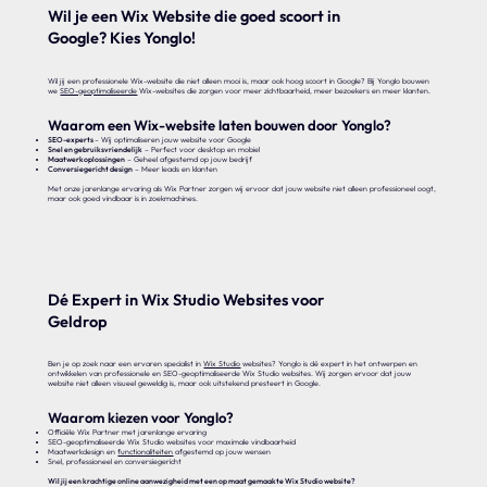
Wil je een Wix Website die goed scoort in
Google? Kies Yonglo!
Wil jij een professionele Wix-website die niet alleen mooi is, maar ook hoog scoort in Google? Bij Yonglo bouwen
we
SEO-geoptimaliseerde
Wix-websites die zorgen voor meer zichtbaarheid, meer bezoekers en meer klanten.
Waarom een Wix-website laten bouwen door Yonglo?
SEO-experts
– Wij optimaliseren jouw website voor Google
Snel en gebruiksvriendelijk
– Perfect voor desktop en mobiel
Maatwerkoplossingen
– Geheel afgestemd op jouw bedrijf
Conversiegericht design
– Meer leads en klanten
Met onze jarenlange ervaring als Wix Partner zorgen wij ervoor dat jouw website niet alleen professioneel oogt,
maar ook goed vindbaar is in zoekmachines.
Dé Expert in Wix Studio Websites voor
Geldrop
Ben je op zoek naar een ervaren specialist in
Wix Studio
websites? Yonglo is dé expert in het ontwerpen en
ontwikkelen van professionele en SEO-geoptimaliseerde Wix Studio websites. Wij zorgen ervoor dat jouw
website niet alleen visueel geweldig is, maar ook uitstekend presteert in Google.
Waarom kiezen voor Yonglo?
Officiële Wix Partner met jarenlange ervaring
SEO-geoptimaliseerde Wix Studio websites voor maximale vindbaarheid
Maatwerkdesign en
functionaliteiten
afgestemd op jouw wensen
Snel, professioneel en conversiegericht
Wil jij een krachtige online aanwezigheid met een op maat gemaakte Wix Studio website?