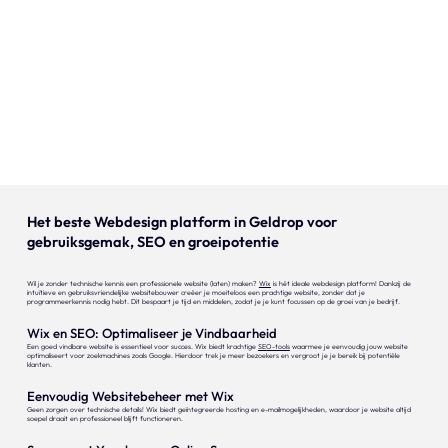
Onze expertise
Vacatures
Contact
Portfolio
Websites
Het beste Webdesign platform in Geldrop voor
gebruiksgemak, SEO en groeipotentie
Projecten
Wil je zonder technische kennis een professionele website (laten) maken?
Wix
is hét ideale webdesign platform! Dankzij de
intuïtieve en gebruiksvriendelijke websitebouwer creëer je moeiteloos een prachtige website, zonder dat je
programmeerkennis nodig hebt. Dit bespaart je tijd en middelen, zodat je je kunt focussen op de groei van je bedrijf.
Wix en SEO: Optimaliseer je Vindbaarheid
Een goed vindbare website is essentieel voor succes. Wix biedt krachtige
SEO-tools
waarmee je eenvoudig jouw website
optimaliseert voor zoekmachines zoals Google. Hierdoor trek je meer bezoekers en vergroot je je bereik bij potentiële
klanten.
Eenvoudig Websitebeheer met Wix
Geen zorgen over technische details! Wix biedt geïntegreerde hosting en e-mailmogelijkheden, waardoor je website altijd
soepel draait en professioneel blijft functioneren.