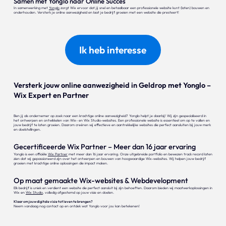
Samen met Yonglo naar Online Succes
In samenwerking met
Yonglo
zorgt Wix ervoor dat jij snel en betaalbaar een professionele website kunt (laten) bouwen en
onderhouden. Versterk je online aanwezigheid en laat je bedrijf groeien met een website die presteert!
Ik heb interesse
Versterk jouw online aanwezigheid in Geldrop met Yonglo –
Wix Expert en Partner
Ben jij als ondernemer op zoek naar een krachtige online aanwezigheid? Yonglo helpt je daarbij! Wij zijn gespecialiseerd in
het ontwerpen en ontwikkelen van Wix- en Wix Studio-websites. Een professionele website is essentieel om op te vallen en
jouw bedrijf te laten groeien. Daarom creëren wij effectieve en aantrekkelijke websites die perfect aansluiten bij jouw merk
en doelstellingen.
Gecertificeerde Wix Partner – Meer dan 16 jaar ervaring
Yonglo is een officiële
Wix Partner
met meer dan 16 jaar ervaring. Onze uitgebreide portfolio en bewezen track record laten
zien dat wij gepassioneerd zijn over het ontwerpen en bouwen van hoogwaardige Wix-websites. Wij helpen jouw bedrijf
groeien met krachtige online oplossingen die impact maken.
Op maat gemaakte Wix-websites & Webdevelopment
Elk bedrijf is uniek en verdient een website die perfect aansluit bij zijn behoeften. Daarom bieden wij maatwerkoplossingen in
Wix en
Wix Studio
, volledig afgestemd op jouw visie en doelen.
Klaar om jouw digitale visie tot leven te brengen?
Neem vandaag nog contact op en ontdek wat Yonglo voor jou kan betekenen!