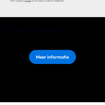
Neem vandaag nog
contact
op met Yonglo en ontdek de mogelijkheden!
Wix Optimaal voor Nieuwegein
Woon je in de omgeving van Nieuwgein en heb je al een Wix website maar ben je niet 100% tevreden, kies dan voor ons Wix
Optimaal pakket.
Meer informatie