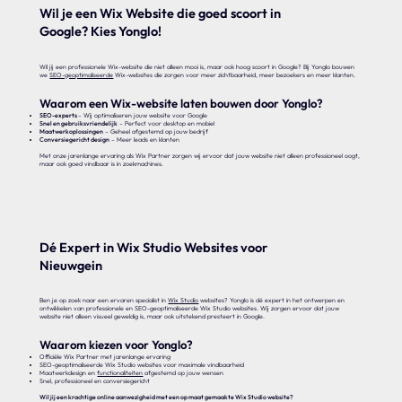
Wil je een Wix Website die goed scoort in
Google? Kies Yonglo!
Wil jij een professionele Wix-website die niet alleen mooi is, maar ook hoog scoort in Google? Bij Yonglo bouwen
we
SEO-geoptimaliseerde
Wix-websites die zorgen voor meer zichtbaarheid, meer bezoekers en meer klanten.
Waarom een Wix-website laten bouwen door Yonglo?
SEO-experts
– Wij optimaliseren jouw website voor Google
Snel en gebruiksvriendelijk
– Perfect voor desktop en mobiel
Maatwerkoplossingen
– Geheel afgestemd op jouw bedrijf
Conversiegericht design
– Meer leads en klanten
Met onze jarenlange ervaring als Wix Partner zorgen wij ervoor dat jouw website niet alleen professioneel oogt,
maar ook goed vindbaar is in zoekmachines.
Dé Expert in Wix Studio Websites voor
Nieuwgein
Ben je op zoek naar een ervaren specialist in
Wix Studio
websites? Yonglo is dé expert in het ontwerpen en
ontwikkelen van professionele en SEO-geoptimaliseerde Wix Studio websites. Wij zorgen ervoor dat jouw
website niet alleen visueel geweldig is, maar ook uitstekend presteert in Google.
Waarom kiezen voor Yonglo?
Officiële Wix Partner met jarenlange ervaring
SEO-geoptimaliseerde Wix Studio websites voor maximale vindbaarheid
Maatwerkdesign en
functionaliteiten
afgestemd op jouw wensen
Snel, professioneel en conversiegericht
Wil jij een krachtige online aanwezigheid met een op maat gemaakte Wix Studio website?