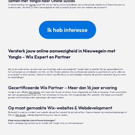
Samen met Yonglo naar Online Succes
In samenwerking met
Yonglo
zorgt Wix ervoor dat jij snel en betaalbaar een professionele website kunt (laten) bouwen en
onderhouden. Versterk je online aanwezigheid en laat je bedrijf groeien met een website die presteert!
Ik heb interesse
Versterk jouw online aanwezigheid in Nieuwegein met
Yonglo – Wix Expert en Partner
Ben jij als ondernemer op zoek naar een krachtige online aanwezigheid? Yonglo helpt je daarbij! Wij zijn gespecialiseerd in
het ontwerpen en ontwikkelen van Wix- en Wix Studio-websites. Een professionele website is essentieel om op te vallen en
jouw bedrijf te laten groeien. Daarom creëren wij effectieve en aantrekkelijke websites die perfect aansluiten bij jouw merk
en doelstellingen.
Gecertificeerde Wix Partner – Meer dan 16 jaar ervaring
Yonglo is een officiële
Wix Partner
met meer dan 16 jaar ervaring. Onze uitgebreide portfolio en bewezen track record laten
zien dat wij gepassioneerd zijn over het ontwerpen en bouwen van hoogwaardige Wix-websites. Wij helpen jouw bedrijf
groeien met krachtige online oplossingen die impact maken.
Op maat gemaakte Wix-websites & Webdevelopment
Elk bedrijf is uniek en verdient een website die perfect aansluit bij zijn behoeften. Daarom bieden wij maatwerkoplossingen in
Wix en
Wix Studio
, volledig afgestemd op jouw visie en doelen.
Klaar om jouw digitale visie tot leven te brengen?
Neem vandaag nog contact op en ontdek wat Yonglo voor jou kan betekenen!