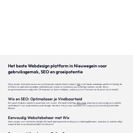
Onze expertise
Vacatures
Contact
Portfolio
Websites
Het beste Webdesign platform in Nieuwegein voor
gebruiksgemak, SEO en groeipotentie
Projecten
Wil je zonder technische kennis een professionele website (laten) maken?
Wix
is hét ideale webdesign platform! Dankzij de
intuïtieve en gebruiksvriendelijke websitebouwer creëer je moeiteloos een prachtige website, zonder dat je
programmeerkennis nodig hebt. Dit bespaart je tijd en middelen, zodat je je kunt focussen op de groei van je bedrijf.
Wix en SEO: Optimaliseer je Vindbaarheid
Een goed vindbare website is essentieel voor succes. Wix biedt krachtige
SEO-tools
waarmee je eenvoudig jouw website
optimaliseert voor zoekmachines zoals Google. Hierdoor trek je meer bezoekers en vergroot je je bereik bij potentiële
klanten.
Eenvoudig Websitebeheer met Wix
Geen zorgen over technische details! Wix biedt geïntegreerde hosting en e-mailmogelijkheden, waardoor je website altijd
soepel draait en professioneel blijft functioneren.