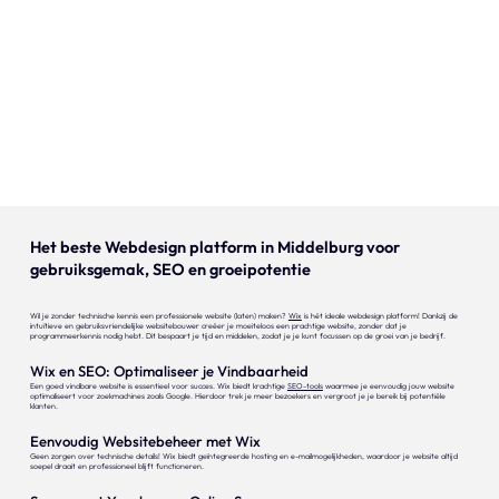
Onze expertise
Vacatures
Contact
Portfolio
Websites
Het beste Webdesign platform in Middelburg voor
gebruiksgemak, SEO en groeipotentie
Projecten
Wil je zonder technische kennis een professionele website (laten) maken?
Wix
is hét ideale webdesign platform! Dankzij de
intuïtieve en gebruiksvriendelijke websitebouwer creëer je moeiteloos een prachtige website, zonder dat je
programmeerkennis nodig hebt. Dit bespaart je tijd en middelen, zodat je je kunt focussen op de groei van je bedrijf.
Wix en SEO: Optimaliseer je Vindbaarheid
Een goed vindbare website is essentieel voor succes. Wix biedt krachtige
SEO-tools
waarmee je eenvoudig jouw website
optimaliseert voor zoekmachines zoals Google. Hierdoor trek je meer bezoekers en vergroot je je bereik bij potentiële
klanten.
Eenvoudig Websitebeheer met Wix
Geen zorgen over technische details! Wix biedt geïntegreerde hosting en e-mailmogelijkheden, waardoor je website altijd
soepel draait en professioneel blijft functioneren.