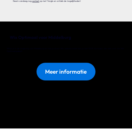
Neem vandaag nog
contact
op met Yonglo en ontdek de mogelijkheden!
Wix Optimaal voor Middelburg
Woon je in de omgeving van Middelburg en heb je al een Wix website maar ben je niet 100% tevreden, kies dan voor ons Wix
Optimaal pakket.
Meer informatie