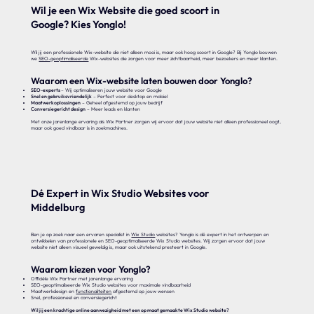
Wil je een Wix Website die goed scoort in
Google? Kies Yonglo!
Wil jij een professionele Wix-website die niet alleen mooi is, maar ook hoog scoort in Google? Bij Yonglo bouwen
we
SEO-geoptimaliseerde
Wix-websites die zorgen voor meer zichtbaarheid, meer bezoekers en meer klanten.
Waarom een Wix-website laten bouwen door Yonglo?
SEO-experts
– Wij optimaliseren jouw website voor Google
Snel en gebruiksvriendelijk
– Perfect voor desktop en mobiel
Maatwerkoplossingen
– Geheel afgestemd op jouw bedrijf
Conversiegericht design
– Meer leads en klanten
Met onze jarenlange ervaring als Wix Partner zorgen wij ervoor dat jouw website niet alleen professioneel oogt,
maar ook goed vindbaar is in zoekmachines.
Dé Expert in Wix Studio Websites voor
Middelburg
Ben je op zoek naar een ervaren specialist in
Wix Studio
websites? Yonglo is dé expert in het ontwerpen en
ontwikkelen van professionele en SEO-geoptimaliseerde Wix Studio websites. Wij zorgen ervoor dat jouw
website niet alleen visueel geweldig is, maar ook uitstekend presteert in Google.
Waarom kiezen voor Yonglo?
Officiële Wix Partner met jarenlange ervaring
SEO-geoptimaliseerde Wix Studio websites voor maximale vindbaarheid
Maatwerkdesign en
functionaliteiten
afgestemd op jouw wensen
Snel, professioneel en conversiegericht
Wil jij een krachtige online aanwezigheid met een op maat gemaakte Wix Studio website?