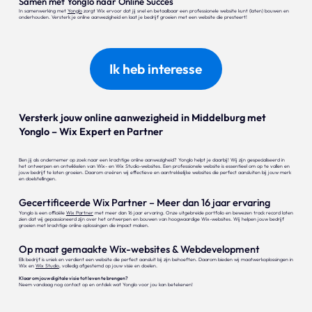
Samen met Yonglo naar Online Succes
In samenwerking met
Yonglo
zorgt Wix ervoor dat jij snel en betaalbaar een professionele website kunt (laten) bouwen en
onderhouden. Versterk je online aanwezigheid en laat je bedrijf groeien met een website die presteert!
Ik heb interesse
Versterk jouw online aanwezigheid in Middelburg met
Yonglo – Wix Expert en Partner
Ben jij als ondernemer op zoek naar een krachtige online aanwezigheid? Yonglo helpt je daarbij! Wij zijn gespecialiseerd in
het ontwerpen en ontwikkelen van Wix- en Wix Studio-websites. Een professionele website is essentieel om op te vallen en
jouw bedrijf te laten groeien. Daarom creëren wij effectieve en aantrekkelijke websites die perfect aansluiten bij jouw merk
en doelstellingen.
Gecertificeerde Wix Partner – Meer dan 16 jaar ervaring
Yonglo is een officiële
Wix Partner
met meer dan 16 jaar ervaring. Onze uitgebreide portfolio en bewezen track record laten
zien dat wij gepassioneerd zijn over het ontwerpen en bouwen van hoogwaardige Wix-websites. Wij helpen jouw bedrijf
groeien met krachtige online oplossingen die impact maken.
Op maat gemaakte Wix-websites & Webdevelopment
Elk bedrijf is uniek en verdient een website die perfect aansluit bij zijn behoeften. Daarom bieden wij maatwerkoplossingen in
Wix en
Wix Studio
, volledig afgestemd op jouw visie en doelen.
Klaar om jouw digitale visie tot leven te brengen?
Neem vandaag nog contact op en ontdek wat Yonglo voor jou kan betekenen!