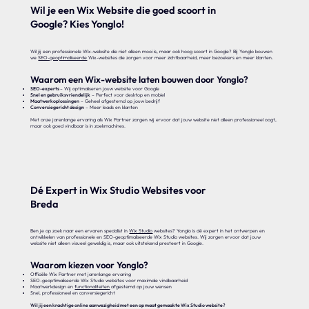
Wil je een Wix Website die goed scoort in
Google? Kies Yonglo!
Wil jij een professionele Wix-website die niet alleen mooi is, maar ook hoog scoort in Google? Bij Yonglo bouwen
we
SEO-geoptimaliseerde
Wix-websites die zorgen voor meer zichtbaarheid, meer bezoekers en meer klanten.
Waarom een Wix-website laten bouwen door Yonglo?
SEO-experts
– Wij optimaliseren jouw website voor Google
Snel en gebruiksvriendelijk
– Perfect voor desktop en mobiel
Maatwerkoplossingen
– Geheel afgestemd op jouw bedrijf
Conversiegericht design
– Meer leads en klanten
Met onze jarenlange ervaring als Wix Partner zorgen wij ervoor dat jouw website niet alleen professioneel oogt,
maar ook goed vindbaar is in zoekmachines.
Dé Expert in Wix Studio Websites voor
Breda
Ben je op zoek naar een ervaren specialist in
Wix Studio
websites? Yonglo is dé expert in het ontwerpen en
ontwikkelen van professionele en SEO-geoptimaliseerde Wix Studio websites. Wij zorgen ervoor dat jouw
website niet alleen visueel geweldig is, maar ook uitstekend presteert in Google.
Waarom kiezen voor Yonglo?
Officiële Wix Partner met jarenlange ervaring
SEO-geoptimaliseerde Wix Studio websites voor maximale vindbaarheid
Maatwerkdesign en
functionaliteiten
afgestemd op jouw wensen
Snel, professioneel en conversiegericht
Wil jij een krachtige online aanwezigheid met een op maat gemaakte Wix Studio website?