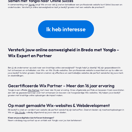
Samen met Yonglo naar Online Succes
In samenwerking met
Yonglo
zorgt Wix ervoor dat jij snel en betaalbaar een professionele website kunt (laten) bouwen en
onderhouden. Versterk je online aanwezigheid en laat je bedrijf groeien met een website die presteert!
Ik heb interesse
Versterk jouw online aanwezigheid in Breda met Yonglo –
Wix Expert en Partner
Ben jij als ondernemer op zoek naar een krachtige online aanwezigheid? Yonglo helpt je daarbij! Wij zijn gespecialiseerd in
het ontwerpen en ontwikkelen van Wix- en Wix Studio-websites. Een professionele website is essentieel om op te vallen en
jouw bedrijf te laten groeien. Daarom creëren wij effectieve en aantrekkelijke websites die perfect aansluiten bij jouw merk
en doelstellingen.
Gecertificeerde Wix Partner – Meer dan 16 jaar ervaring
Yonglo is een officiële
Wix Partner
met meer dan 16 jaar ervaring. Onze uitgebreide portfolio en bewezen track record laten
zien dat wij gepassioneerd zijn over het ontwerpen en bouwen van hoogwaardige Wix-websites. Wij helpen jouw bedrijf
groeien met krachtige online oplossingen die impact maken.
Op maat gemaakte Wix-websites & Webdevelopment
Elk bedrijf is uniek en verdient een website die perfect aansluit bij zijn behoeften. Daarom bieden wij maatwerkoplossingen in
Wix en
Wix Studio
, volledig afgestemd op jouw visie en doelen.
Klaar om jouw digitale visie tot leven te brengen?
Neem vandaag nog contact op en ontdek wat Yonglo voor jou kan betekenen!