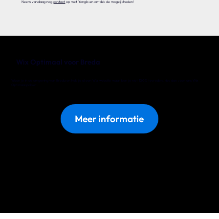
Neem vandaag nog
contact
op met Yonglo en ontdek de mogelijkheden!
Wix Optimaal voor Breda
Woon je in de omgeving van Breda en heb je al een Wix website maar ben je niet 100% tevreden, kies dan voor ons Wix
Optimaal pakket.
Meer informatie