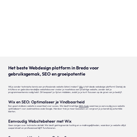
Onze expertise
Vacatures
Contact
Portfolio
Websites
Het beste Webdesign platform in Breda voor
gebruiksgemak, SEO en groeipotentie
Projecten
Wil je zonder technische kennis een professionele website (laten) maken?
Wix
is hét ideale webdesign platform! Dankzij de
intuïtieve en gebruiksvriendelijke websitebouwer creëer je moeiteloos een prachtige website, zonder dat je
programmeerkennis nodig hebt. Dit bespaart je tijd en middelen, zodat je je kunt focussen op de groei van je bedrijf.
Wix en SEO: Optimaliseer je Vindbaarheid
Een goed vindbare website is essentieel voor succes. Wix biedt krachtige
SEO-tools
waarmee je eenvoudig jouw website
optimaliseert voor zoekmachines zoals Google. Hierdoor trek je meer bezoekers en vergroot je je bereik bij potentiële
klanten.
Eenvoudig Websitebeheer met Wix
Geen zorgen over technische details! Wix biedt geïntegreerde hosting en e-mailmogelijkheden, waardoor je website altijd
soepel draait en professioneel blijft functioneren.