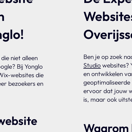
n
Website
glo!
Overijss
Ben je op zoek naa
die niet alleen
Studio
websites? Y
ogle? Bij Yonglo
en ontwikkelen va
ix-websites die
geoptimaliseerde 
er bezoekers en
ervoor dat jouw we
is, maar ook uitst
website
Waarom k