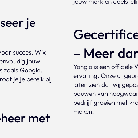
jouw merk en doelstell
seer je
Gecertific
– Meer dan
voor succes. Wix
envoudig jouw
Yonglo is een officiële
W
s zoals Google.
ervaring. Onze uitgebr
ot je je bereik bij
laten zien dat wij gep
bouwen van hoogwaard
bedrijf groeien met kr
maken.
eheer met