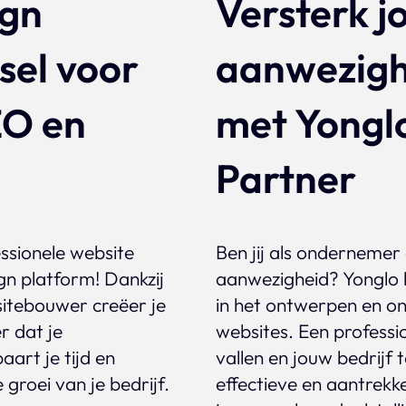
ign
Versterk j
sel voor
aanwezighe
EO en
met Yonglo
Partner
essionele website
Ben jij als ondernemer
gn platform! Dankzij
aanwezigheid? Yonglo he
bsitebouwer creëer je
in het ontwerpen en on
r dat je
websites. Een professio
art je tijd en
vallen en jouw bedrijf
 groei van je bedrijf.
effectieve en aantrekke