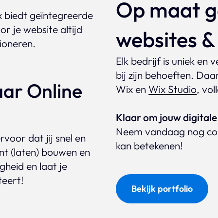
Op maat g
x biedt geïntegreerde
r je website altijd
websites 
tioneren.
Elk bedrijf is uniek en 
bij zijn behoeften. Da
ar Online
Wix en
Wix Studio
, vo
Klaar om jouw digitale 
Neem vandaag nog con
voor dat jij snel en
kan betekenen!
nt (laten) bouwen en
heid en laat je
teert!
Bekijk portfolio