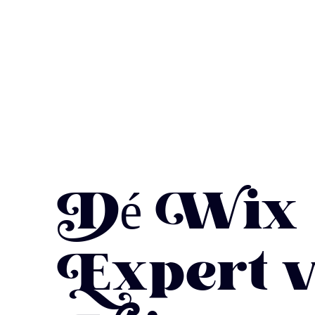
Dé Wix
Expert 