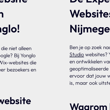
n
Website
glo!
Nijmeg
Ben je op zoek naa
die niet alleen
Studio
websites? Y
ogle? Bij Yonglo
en ontwikkelen va
ix-websites die
geoptimaliseerde 
er bezoekers en
ervoor dat jouw we
is, maar ook uitst
website
Waarom k