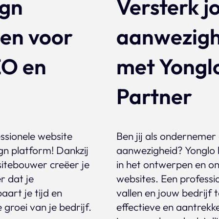
ign
Versterk j
gen voor
aanwezigh
EO en
met Yonglo
Partner
essionele website
Ben jij als ondernemer
gn platform! Dankzij
aanwezigheid? Yonglo he
bsitebouwer creëer je
in het ontwerpen en on
r dat je
websites. Een professio
art je tijd en
vallen en jouw bedrijf
 groei van je bedrijf.
effectieve en aantrekke