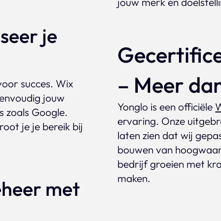
jouw merk en doelstell
seer je
Gecertific
– Meer dan
voor succes. Wix
envoudig jouw
Yonglo is een officiële
W
s zoals Google.
ervaring. Onze uitgebr
ot je je bereik bij
laten zien dat wij gep
bouwen van hoogwaard
bedrijf groeien met kr
maken.
eheer met