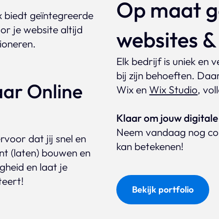
Op maat g
x biedt geïntegreerde
r je website altijd
websites 
tioneren.
Elk bedrijf is uniek en 
bij zijn behoeften. Da
ar Online
Wix en
Wix Studio
, vo
Klaar om jouw digitale 
Neem vandaag nog con
voor dat jij snel en
kan betekenen!
nt (laten) bouwen en
heid en laat je
teert!
Bekijk portfolio