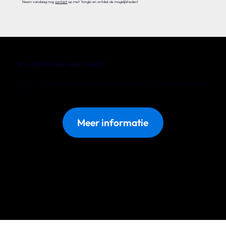
Neem vandaag nog
contact
op met Yonglo en ontdek de mogelijkheden!
Wix Optimaal voor Utecht
Woon je in de omgeving van Utecht en heb je al een Wix website maar ben je niet 100% tevreden, kies dan voor ons Wix
Optimaal pakket.
Meer informatie