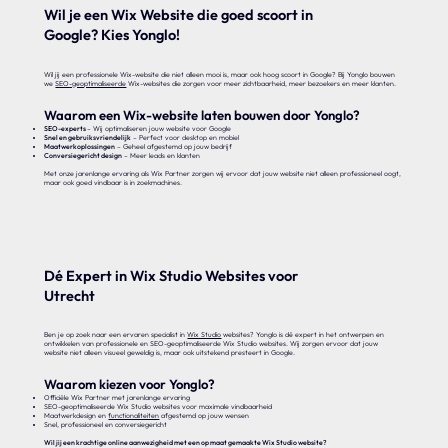
Wil je een Wix Website die goed scoort in
Google? Kies Yonglo!
Wil jij een professionele Wix-website die niet alleen mooi is, maar ook hoog scoort in Google? Bij Yonglo bouwen
we
SEO-geoptimaliseerde
Wix-websites die zorgen voor meer zichtbaarheid, meer bezoekers en meer klanten.
Waarom een Wix-website laten bouwen door Yonglo?
SEO-experts
– Wij optimaliseren jouw website voor Google
Snel en gebruiksvriendelijk
– Perfect voor desktop en mobiel
Maatwerkoplossingen
– Geheel afgestemd op jouw bedrijf
Conversiegericht design
– Meer leads en klanten
Met onze jarenlange ervaring als Wix Partner zorgen wij ervoor dat jouw website niet alleen professioneel oogt,
maar ook goed vindbaar is in zoekmachines.
Dé Expert in Wix Studio Websites voor
Utrecht
Ben je op zoek naar een ervaren specialist in
Wix Studio
websites? Yonglo is dé expert in het ontwerpen en
ontwikkelen van professionele en SEO-geoptimaliseerde Wix Studio websites. Wij zorgen ervoor dat jouw
website niet alleen visueel geweldig is, maar ook uitstekend presteert in Google.
Waarom kiezen voor Yonglo?
Officiële Wix Partner met jarenlange ervaring
SEO-geoptimaliseerde Wix Studio websites voor maximale vindbaarheid
Maatwerkdesign en
functionaliteiten
afgestemd op jouw wensen
Snel, professioneel en conversiegericht
Wil jij een krachtige online aanwezigheid met een op maat gemaakte Wix Studio website?