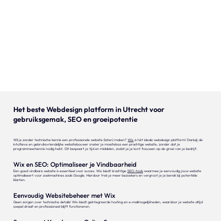
Onze expertise
Vacatures
Contact
Portfolio
Websites
Het beste Webdesign platform in Utrecht voor
gebruiksgemak, SEO en groeipotentie
Projecten
Wil je zonder technische kennis een professionele website (laten) maken?
Wix
is hét ideale webdesign platform! Dankzij de
intuïtieve en gebruiksvriendelijke websitebouwer creëer je moeiteloos een prachtige website, zonder dat je
programmeerkennis nodig hebt. Dit bespaart je tijd en middelen, zodat je je kunt focussen op de groei van je bedrijf.
Wix en SEO: Optimaliseer je Vindbaarheid
Een goed vindbare website is essentieel voor succes. Wix biedt krachtige
SEO-tools
waarmee je eenvoudig jouw website
optimaliseert voor zoekmachines zoals Google. Hierdoor trek je meer bezoekers en vergroot je je bereik bij potentiële
klanten.
Eenvoudig Websitebeheer met Wix
Geen zorgen over technische details! Wix biedt geïntegreerde hosting en e-mailmogelijkheden, waardoor je website altijd
soepel draait en professioneel blijft functioneren.