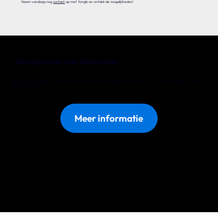
Neem vandaag nog
contact
op met Yonglo en ontdek de mogelijkheden!
Wix Optimaal voor Zoetermeer
Woon je in de omgeving van Zoetermeer en heb je al een Wix website maar ben je niet 100% tevreden, kies dan voor ons
Wix Optimaal pakket.
Meer informatie