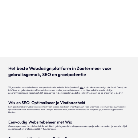
Onze expertise
Vacatures
Contact
Portfolio
Websites
Het beste Webdesign platform in Zoetermeer voor
gebruiksgemak, SEO en groeipotentie
Projecten
Wil je zonder technische kennis een professionele website (laten) maken?
Wix
is hét ideale webdesign platform! Dankzij de
intuïtieve en gebruiksvriendelijke websitebouwer creëer je moeiteloos een prachtige website, zonder dat je
programmeerkennis nodig hebt. Dit bespaart je tijd en middelen, zodat je je kunt focussen op de groei van je bedrijf.
Wix en SEO: Optimaliseer je Vindbaarheid
Een goed vindbare website is essentieel voor succes. Wix biedt krachtige
SEO-tools
waarmee je eenvoudig jouw website
optimaliseert voor zoekmachines zoals Google. Hierdoor trek je meer bezoekers en vergroot je je bereik bij potentiële
klanten.
Eenvoudig Websitebeheer met Wix
Geen zorgen over technische details! Wix biedt geïntegreerde hosting en e-mailmogelijkheden, waardoor je website altijd
soepel draait en professioneel blijft functioneren.