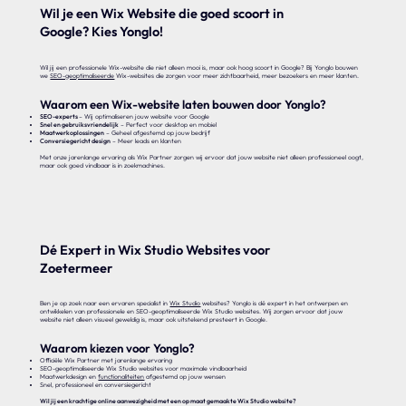
Wil je een Wix Website die goed scoort in
Google? Kies Yonglo!
Wil jij een professionele Wix-website die niet alleen mooi is, maar ook hoog scoort in Google? Bij Yonglo bouwen
we
SEO-geoptimaliseerde
Wix-websites die zorgen voor meer zichtbaarheid, meer bezoekers en meer klanten.
Waarom een Wix-website laten bouwen door Yonglo?
SEO-experts
– Wij optimaliseren jouw website voor Google
Snel en gebruiksvriendelijk
– Perfect voor desktop en mobiel
Maatwerkoplossingen
– Geheel afgestemd op jouw bedrijf
Conversiegericht design
– Meer leads en klanten
Met onze jarenlange ervaring als Wix Partner zorgen wij ervoor dat jouw website niet alleen professioneel oogt,
maar ook goed vindbaar is in zoekmachines.
Dé Expert in Wix Studio Websites voor
Zoetermeer
Ben je op zoek naar een ervaren specialist in
Wix Studio
websites? Yonglo is dé expert in het ontwerpen en
ontwikkelen van professionele en SEO-geoptimaliseerde Wix Studio websites. Wij zorgen ervoor dat jouw
website niet alleen visueel geweldig is, maar ook uitstekend presteert in Google.
Waarom kiezen voor Yonglo?
Officiële Wix Partner met jarenlange ervaring
SEO-geoptimaliseerde Wix Studio websites voor maximale vindbaarheid
Maatwerkdesign en
functionaliteiten
afgestemd op jouw wensen
Snel, professioneel en conversiegericht
Wil jij een krachtige online aanwezigheid met een op maat gemaakte Wix Studio website?