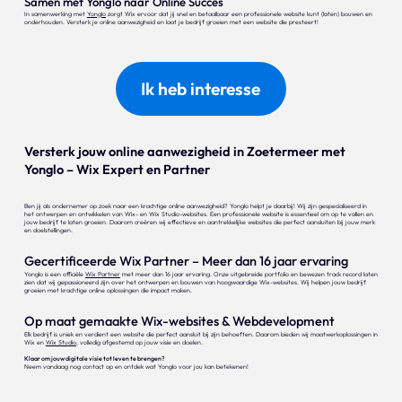
Samen met Yonglo naar Online Succes
In samenwerking met
Yonglo
zorgt Wix ervoor dat jij snel en betaalbaar een professionele website kunt (laten) bouwen en
onderhouden. Versterk je online aanwezigheid en laat je bedrijf groeien met een website die presteert!
Ik heb interesse
Versterk jouw online aanwezigheid in Zoetermeer met
Yonglo – Wix Expert en Partner
Ben jij als ondernemer op zoek naar een krachtige online aanwezigheid? Yonglo helpt je daarbij! Wij zijn gespecialiseerd in
het ontwerpen en ontwikkelen van Wix- en Wix Studio-websites. Een professionele website is essentieel om op te vallen en
jouw bedrijf te laten groeien. Daarom creëren wij effectieve en aantrekkelijke websites die perfect aansluiten bij jouw merk
en doelstellingen.
Gecertificeerde Wix Partner – Meer dan 16 jaar ervaring
Yonglo is een officiële
Wix Partner
met meer dan 16 jaar ervaring. Onze uitgebreide portfolio en bewezen track record laten
zien dat wij gepassioneerd zijn over het ontwerpen en bouwen van hoogwaardige Wix-websites. Wij helpen jouw bedrijf
groeien met krachtige online oplossingen die impact maken.
Op maat gemaakte Wix-websites & Webdevelopment
Elk bedrijf is uniek en verdient een website die perfect aansluit bij zijn behoeften. Daarom bieden wij maatwerkoplossingen in
Wix en
Wix Studio
, volledig afgestemd op jouw visie en doelen.
Klaar om jouw digitale visie tot leven te brengen?
Neem vandaag nog contact op en ontdek wat Yonglo voor jou kan betekenen!