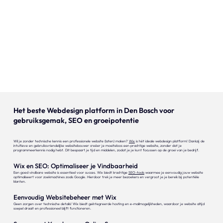
Onze expertise
Vacatures
Contact
Portfolio
Websites
Het beste Webdesign platform in Den Bosch voor
gebruiksgemak, SEO en groeipotentie
Projecten
Wil je zonder technische kennis een professionele website (laten) maken?
Wix
is hét ideale webdesign platform! Dankzij de
intuïtieve en gebruiksvriendelijke websitebouwer creëer je moeiteloos een prachtige website, zonder dat je
programmeerkennis nodig hebt. Dit bespaart je tijd en middelen, zodat je je kunt focussen op de groei van je bedrijf.
Wix en SEO: Optimaliseer je Vindbaarheid
Een goed vindbare website is essentieel voor succes. Wix biedt krachtige
SEO-tools
waarmee je eenvoudig jouw website
optimaliseert voor zoekmachines zoals Google. Hierdoor trek je meer bezoekers en vergroot je je bereik bij potentiële
klanten.
Eenvoudig Websitebeheer met Wix
Geen zorgen over technische details! Wix biedt geïntegreerde hosting en e-mailmogelijkheden, waardoor je website altijd
soepel draait en professioneel blijft functioneren.