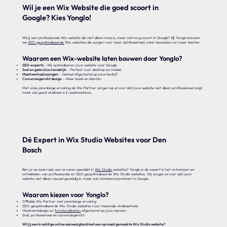
Wil je een Wix Website die goed scoort in
Google? Kies Yonglo!
Wil jij een professionele Wix-website die niet alleen mooi is, maar ook hoog scoort in Google? Bij Yonglo bouwen
we
SEO-geoptimaliseerde
Wix-websites die zorgen voor meer zichtbaarheid, meer bezoekers en meer klanten.
Waarom een Wix-website laten bouwen door Yonglo?
SEO-experts
– Wij optimaliseren jouw website voor Google
Snel en gebruiksvriendelijk
– Perfect voor desktop en mobiel
Maatwerkoplossingen
– Geheel afgestemd op jouw bedrijf
Conversiegericht design
– Meer leads en klanten
Met onze jarenlange ervaring als Wix Partner zorgen wij ervoor dat jouw website niet alleen professioneel oogt,
maar ook goed vindbaar is in zoekmachines.
Dé Expert in Wix Studio Websites voor Den
Bosch
Ben je op zoek naar een ervaren specialist in
Wix Studio
websites? Yonglo is dé expert in het ontwerpen en
ontwikkelen van professionele en SEO-geoptimaliseerde Wix Studio websites. Wij zorgen ervoor dat jouw
website niet alleen visueel geweldig is, maar ook uitstekend presteert in Google.
Waarom kiezen voor Yonglo?
Officiële Wix Partner met jarenlange ervaring
SEO-geoptimaliseerde Wix Studio websites voor maximale vindbaarheid
Maatwerkdesign en
functionaliteiten
afgestemd op jouw wensen
Snel, professioneel en conversiegericht
Wil jij een krachtige online aanwezigheid met een op maat gemaakte Wix Studio website?