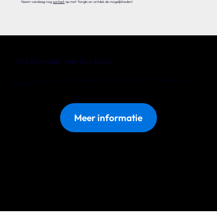
Neem vandaag nog
contact
op met Yonglo en ontdek de mogelijkheden!
Wix Optimaal voor Den Bosch
Woon je in de omgeving van Den Bosch en heb je al een Wix website maar ben je niet 100% tevreden, kies dan voor ons Wix
Optimaal pakket.
Meer informatie