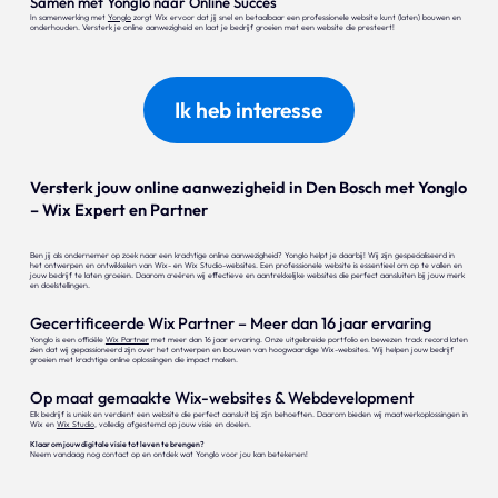
Samen met Yonglo naar Online Succes
In samenwerking met
Yonglo
zorgt Wix ervoor dat jij snel en betaalbaar een professionele website kunt (laten) bouwen en
onderhouden. Versterk je online aanwezigheid en laat je bedrijf groeien met een website die presteert!
Ik heb interesse
Versterk jouw online aanwezigheid in Den Bosch met Yonglo
– Wix Expert en Partner
Ben jij als ondernemer op zoek naar een krachtige online aanwezigheid? Yonglo helpt je daarbij! Wij zijn gespecialiseerd in
het ontwerpen en ontwikkelen van Wix- en Wix Studio-websites. Een professionele website is essentieel om op te vallen en
jouw bedrijf te laten groeien. Daarom creëren wij effectieve en aantrekkelijke websites die perfect aansluiten bij jouw merk
en doelstellingen.
Gecertificeerde Wix Partner – Meer dan 16 jaar ervaring
Yonglo is een officiële
Wix Partner
met meer dan 16 jaar ervaring. Onze uitgebreide portfolio en bewezen track record laten
zien dat wij gepassioneerd zijn over het ontwerpen en bouwen van hoogwaardige Wix-websites. Wij helpen jouw bedrijf
groeien met krachtige online oplossingen die impact maken.
Op maat gemaakte Wix-websites & Webdevelopment
Elk bedrijf is uniek en verdient een website die perfect aansluit bij zijn behoeften. Daarom bieden wij maatwerkoplossingen in
Wix en
Wix Studio
, volledig afgestemd op jouw visie en doelen.
Klaar om jouw digitale visie tot leven te brengen?
Neem vandaag nog contact op en ontdek wat Yonglo voor jou kan betekenen!