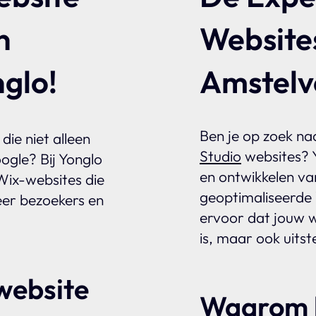
n
Website
glo!
Amstelv
Ben je op zoek naa
die niet alleen
Studio
websites? Y
ogle? Bij Yonglo
en ontwikkelen va
ix-websites die
geoptimaliseerde 
er bezoekers en
ervoor dat jouw we
is, maar ook uitst
website
Waarom k