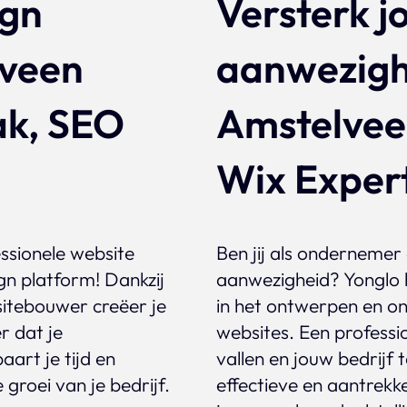
ign
Versterk j
lveen
aanwezigh
ak, SEO
Amstelvee
Wix Exper
essionele website
Ben jij als ondernemer
gn platform! Dankzij
aanwezigheid? Yonglo he
bsitebouwer creëer je
in het ontwerpen en on
r dat je
websites. Een professio
art je tijd en
vallen en jouw bedrijf
 groei van je bedrijf.
effectieve en aantrekke