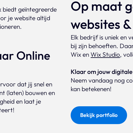
Op maat g
x biedt geïntegreerde
r je website altijd
websites 
tioneren.
Elk bedrijf is uniek en 
bij zijn behoeften. Da
ar Online
Wix en
Wix Studio
, vo
Klaar om jouw digitale 
Neem vandaag nog con
voor dat jij snel en
kan betekenen!
nt (laten) bouwen en
heid en laat je
teert!
Bekijk portfolio