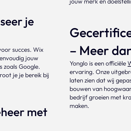
jouw merk en doelstell
seer je
Gecertific
– Meer dan
voor succes. Wix
envoudig jouw
Yonglo is een officiële
W
s zoals Google.
ervaring. Onze uitgebr
ot je je bereik bij
laten zien dat wij gep
bouwen van hoogwaard
bedrijf groeien met kr
maken.
eheer met